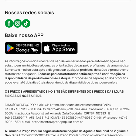
WhatsApp (47) 9202-1687
Atendimento@precopopular.com.br
Nossas redes sociais
Baixe nosso APP
As informações contidas neste site não devem ser usadas para automedicação e não
substituem, em hipótese alguma, as orientações dadas pelo profissional da área médica.
Somente o médico está apto a diagnosticar qualquer problema de saúde e prescrever o
tratamento adequado.
Todos os pedidos efetuados estão sujeitos à confirmação da
disponibilidade de produto em nosso estoque.
O processo de separação dos produtos
pode levar até dois dias úteis dependendo da disponibilidade do estoque em loja.
OS PREÇOS APRESENTADOS NO SITE SÃO DIFERENTES DOS PREÇOS DAS LOJAS
FÍSICAS DE NOSSA REDE.
FARMÁCIA PREÇO POPULAR | Cia Latino Americana de Medicamentos | CNPJ:
84.683.481/0416-04 | End: Av. Santo Albano, 490 - Vila Vera | São Paulo - SP | CEP: 04.296-
000Farmacêutica Responsável: Amanda Zelia Deodato | CRF/SP: 107393 | IE:
140.593.699.117 | AFE: 7.45817-2 | CMVS - 355030801-477-008910-1-0 | WhatsApp: (47) 9
9202-1687 | e-mail:
atendimento@precopopular.com.br
.
A Farmácia Preço Popular segue as determinações da Agência Nacional de Vigilância
Sanitária
| Copyright © 2025 Farmácia Preço Popular - Todos os direitos reservados.