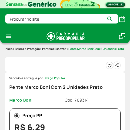
Procurar no site
Beleza e Proteção
Pentes e Escovas
Pente Marco Boni Com 2 Unidades Preto
Vendido e entregue por:
Preço Popular
Pente Marco Boni Com 2 Unidades Preto
Cód
:
709314
Marco Boni
Preço PP
R$
6
,
29