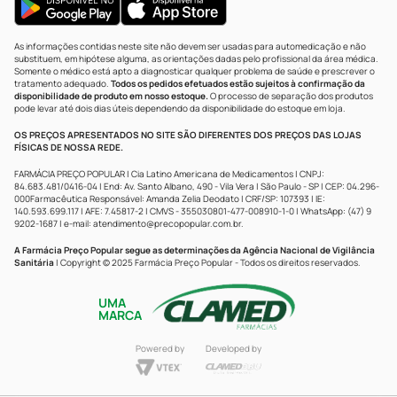
As informações contidas neste site não devem ser usadas para automedicação e não
substituem, em hipótese alguma, as orientações dadas pelo profissional da área médica.
Somente o médico está apto a diagnosticar qualquer problema de saúde e prescrever o
tratamento adequado.
Todos os pedidos efetuados estão sujeitos à confirmação da
disponibilidade de produto em nosso estoque.
O processo de separação dos produtos
pode levar até dois dias úteis dependendo da disponibilidade do estoque em loja.
OS PREÇOS APRESENTADOS NO SITE SÃO DIFERENTES DOS PREÇOS DAS LOJAS
FÍSICAS DE NOSSA REDE.
FARMÁCIA PREÇO POPULAR | Cia Latino Americana de Medicamentos | CNPJ:
84.683.481/0416-04 | End: Av. Santo Albano, 490 - Vila Vera | São Paulo - SP | CEP: 04.296-
000Farmacêutica Responsável: Amanda Zelia Deodato | CRF/SP: 107393 | IE:
140.593.699.117 | AFE: 7.45817-2 | CMVS - 355030801-477-008910-1-0 | WhatsApp: (47) 9
9202-1687 | e-mail:
atendimento@precopopular.com.br
.
A Farmácia Preço Popular segue as determinações da Agência Nacional de Vigilância
Sanitária
| Copyright © 2025 Farmácia Preço Popular - Todos os direitos reservados.
UMA
MARCA
Powered by
Developed by