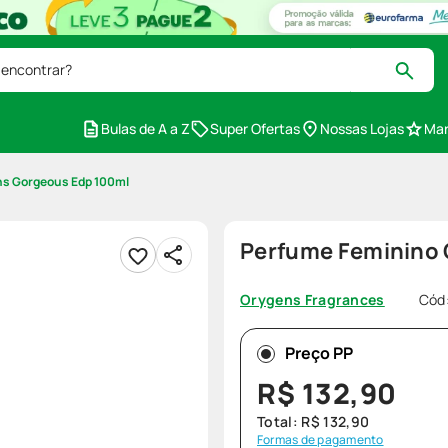
 encontrar?
Bulas de A a Z
Super Ofertas
Nossas Lojas
Mar
ns Gorgeous Edp 100ml
Perfume Feminino 
Cód
Orygens Fragrances
Preço PP
R$
132
,
90
Total:
R$
132
,
90
Formas de pagamento