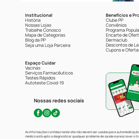
Institucional
Benefícios e P
História
Clube PP
Nossas Lojas
Convênios
Trabalhe Conosco
Programa Popular
Mapa de Categorias
Encarte de Ofer
Blog da PP
Dermaclub
Descontos de La
Seja uma Loja Parceira
Cupons e Oferta
Espaço Cuidar
Vacinas
Serviços Farmacêuticos
Testes Rápidos
Autoteste Covid-19
Nossas redes sociais
As informações contidas neste site não devem ser usadas para automedicação 
médico está apto a diagnosticar qualquer problema de saúde e prescrever o 