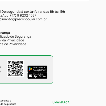
| De segunda à sexta-feira, das 8h às 19h
sApp: (47) 9 9202-1687
dimento@precopopular.com.br
urança
ificado de Segurança
l da Privacidade
ica de Privacidade
e
e
 Somente o
UMA MARCA
ade de produto