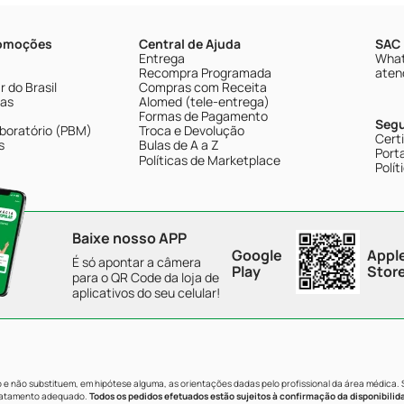
romoções
Central de Ajuda
SAC 
Entrega
What
Recompra Programada
aten
 do Brasil
Compras com Receita
tas
Alomed (tele-entrega)
Formas de Pagamento
Seg
boratório (PBM)
Troca e Devolução
Cert
s
Bulas de A a Z
Porta
Políticas de Marketplace
Polít
Baixe nosso APP
Google
Appl
É só apontar a câmera
Play
Stor
para o QR Code da loja de
aplicativos do seu celular!
e não substituem, em hipótese alguma, as orientações dadas pelo profissional da área médica.
tratamento adequado.
Todos os pedidos efetuados estão sujeitos à confirmação da disponibilid