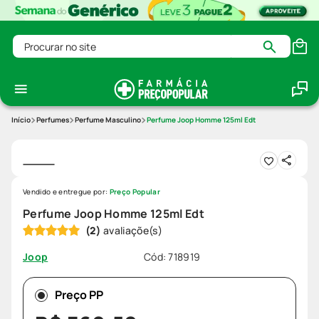
Procurar no site
Perfumes
Perfume Masculino
Perfume Joop Homme 125ml Edt
Vendido e entregue por:
Preço Popular
Perfume Joop Homme 125ml Edt
(
2
)
Cód
:
718919
Joop
Preço PP