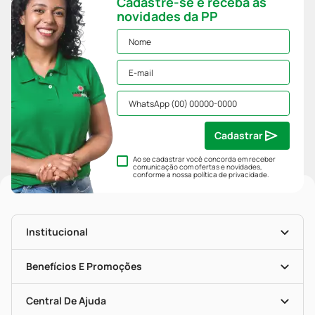
Cadastre-se e receba as
novidades da PP
Cadastrar
Ao se cadastrar você concorda em receber
comunicação com ofertas e novidades,
conforme a nossa
política de privacidade
.
Institucional
História
Nossas Lojas
Benefícios E Promoções
Trabalhe Conosco
Mapa De Categorias
Clube PP
Blog Da PP
Convênios
Central De Ajuda
Seja Uma Loja Parceira
Programa Popular Do Brasil