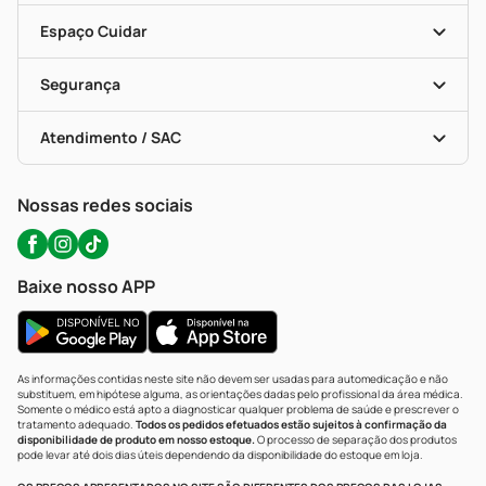
Encarte De Ofertas
Entrega
Dermaclub
Recompra Programada
Espaço Cuidar
Descontos De Laboratório (PBM)
Compras Com Receita
Cupons E Ofertas
Alomed (tele-Entrega)
Vacinas
Formas De Pagamento
Serviços Farmacêuticos
Segurança
Troca E Devolução
Testes Rápidos
Bulas De A A Z
Autoteste Covid-19
Certificado De Segurança
Políticas De Marketplace
Portal Da Privacidade
Atendimento / SAC
Política De Privacidade
WhatsApp (47) 9202-1687
Atendimento@precopopular.com.br
Nossas redes sociais
Baixe nosso APP
As informações contidas neste site não devem ser usadas para automedicação e não
substituem, em hipótese alguma, as orientações dadas pelo profissional da área médica.
Somente o médico está apto a diagnosticar qualquer problema de saúde e prescrever o
tratamento adequado.
Todos os pedidos efetuados estão sujeitos à confirmação da
disponibilidade de produto em nosso estoque.
O processo de separação dos produtos
pode levar até dois dias úteis dependendo da disponibilidade do estoque em loja.