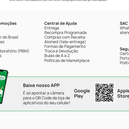
romoções
Central de Ajuda
SAC 
Entrega
What
Recompra Programada
aten
 do Brasil
Compras com Receita
tas
Alomed (tele-entrega)
Formas de Pagamento
Seg
boratório (PBM)
Troca e Devolução
Cert
s
Bulas de A a Z
Porta
Políticas de Marketplace
Polít
Baixe nosso APP
Google
Appl
É só apontar a câmera
Play
Stor
para o QR Code da loja de
aplicativos do seu celular!