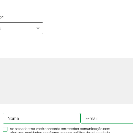
s
Ao se cadastrar você concorda em receber comunicação com
ofertas e novidades, conforme a nossa
política de privacidade
.