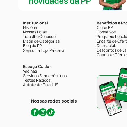
novidades da PP
Institucional
Benefícios e P
História
Clube PP
Nossas Lojas
Convênios
Trabalhe Conosco
Programa Popular
Mapa de Categorias
Encarte de Ofer
Blog da PP
Dermaclub
Descontos de La
Seja uma Loja Parceira
Cupons e Oferta
Espaço Cuidar
Vacinas
Serviços Farmacêuticos
Testes Rápidos
Autoteste Covid-19
Nossas redes sociais