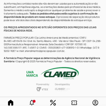
As informações contidas neste site não devem ser usadas para automedicação e não
substituem, em hipótese alguma, as orientações dadas pelo profissional da área médica.
Somente o médico está apto a diagnosticar qualquer problema de saúde e prescrever o
tratamento adequado.
Todos os pedidos efetuados estão sujeitos à confirmação da
disponibilidade de produto em nosso estoque.
O processo de separação dos produtos
pode levar até dois dias úteis dependendo da disponibilidade do estoque em loja.
OS PREÇOS APRESENTADOS NO SITE SÃO DIFERENTES DOS PREÇOS DAS LOJAS
FÍSICAS DE NOSSA REDE.
FARMÁCIA PREÇO POPULAR | Cia Latino Americana de Medicamentos | CNPJ:
84.683.481/0416-04 | End: Av. Santo Albano, 490 - Vila Vera | São Paulo - SP | CEP: 04.296-
000Farmacêutica Responsável: Amanda Zelia Deodato | CRF/SP: 107393 | IE:
140.593.699.117 | AFE: 7.45817-2 | CMVS - 355030801-477-008910-1-0 | WhatsApp: (47) 9
9202-1687 | e-mail:
atendimento@precopopular.com.br
.
A Farmácia Preço Popular segue as determinações da Agência Nacional de Vigilância
Sanitária
| Copyright © 2025 Farmácia Preço Popular - Todos os direitos reservados.
UMA
MARCA
Powered by
Developed by