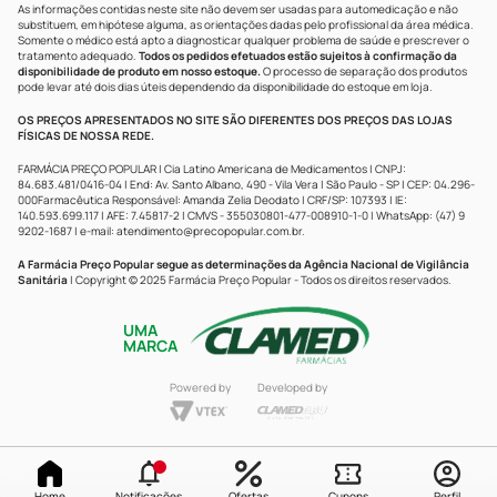
As informações contidas neste site não devem ser usadas para automedicação e não
substituem, em hipótese alguma, as orientações dadas pelo profissional da área médica.
Somente o médico está apto a diagnosticar qualquer problema de saúde e prescrever o
tratamento adequado.
Todos os pedidos efetuados estão sujeitos à confirmação da
disponibilidade de produto em nosso estoque.
O processo de separação dos produtos
pode levar até dois dias úteis dependendo da disponibilidade do estoque em loja.
OS PREÇOS APRESENTADOS NO SITE SÃO DIFERENTES DOS PREÇOS DAS LOJAS
FÍSICAS DE NOSSA REDE.
FARMÁCIA PREÇO POPULAR | Cia Latino Americana de Medicamentos | CNPJ:
84.683.481/0416-04 | End: Av. Santo Albano, 490 - Vila Vera | São Paulo - SP | CEP: 04.296-
000Farmacêutica Responsável: Amanda Zelia Deodato | CRF/SP: 107393 | IE:
140.593.699.117 | AFE: 7.45817-2 | CMVS - 355030801-477-008910-1-0 | WhatsApp: (47) 9
9202-1687 | e-mail:
atendimento@precopopular.com.br
.
A Farmácia Preço Popular segue as determinações da Agência Nacional de Vigilância
Sanitária
| Copyright © 2025 Farmácia Preço Popular - Todos os direitos reservados.
UMA
MARCA
Powered by
Developed by
Home
Notificações
Ofertas
Cupons
Perfil