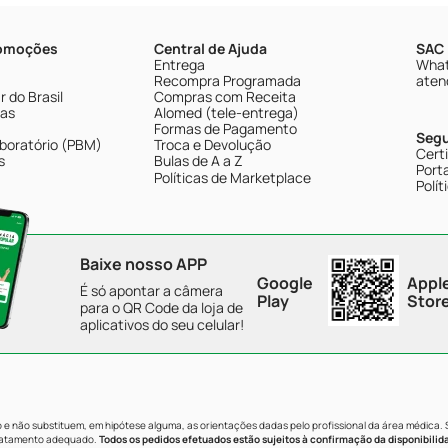
romoções
Central de Ajuda
SAC 
Entrega
What
Recompra Programada
aten
 do Brasil
Compras com Receita
tas
Alomed (tele-entrega)
Formas de Pagamento
Seg
boratório (PBM)
Troca e Devolução
Cert
s
Bulas de A a Z
Porta
Políticas de Marketplace
Polít
Baixe nosso APP
Google
Appl
É só apontar a câmera
Play
Stor
para o QR Code da loja de
aplicativos do seu celular!
e não substituem, em hipótese alguma, as orientações dadas pelo profissional da área médica.
tratamento adequado.
Todos os pedidos efetuados estão sujeitos à confirmação da disponibilid