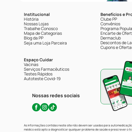
Institucional
Benefícios e P
História
Clube PP
Nossas Lojas
Convênios
Trabalhe Conosco
Programa Popular
Mapa de Categorias
Encarte de Ofer
Blog da PP
Dermaclub
Descontos de La
Seja uma Loja Parceira
Cupons e Oferta
Espaço Cuidar
Vacinas
Serviços Farmacêuticos
Testes Rápidos
Autoteste Covid-19
Nossas redes sociais
As informações contidas neste site não devem ser usadas para automedicação 
médico está apto a diagnosticar qualquer problema de saúde e prescrever o 