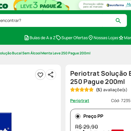
 encontrar?
Bulas de A a Z
Super Ofertas
Nossas Lojas
Mar
Solução Bucal Sem Álcool Menta Leve 250 Pague 200ml
Periotrat Solução 
250 Pague 200ml
(
5
)
Cód
:
7235
Periotrat
Preço PP
R$
29
,
90