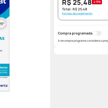
R$
25
,
48
15%
Total:
R$
25
,
48
Formas de pagamento
Compra programada
A recompra programa considera o preç