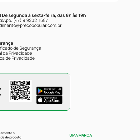
| De segunda à sexta-feira, das 8h às 19h
sApp: (47) 9 9202-1687
dimento@precopopular.com.br
urança
ificado de Segurança
l da Privacidade
ica de Privacidade
e
e
 Somente o
UMA MARCA
ade de produto