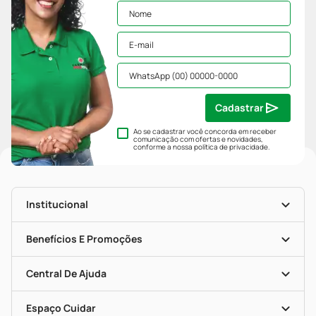
Cadastrar
Ao se cadastrar você concorda em receber
comunicação com ofertas e novidades,
conforme a nossa
política de privacidade
.
Institucional
História
Nossas Lojas
Benefícios E Promoções
Trabalhe Conosco
Mapa De Categorias
Clube PP
Blog Da PP
Convênios
Central De Ajuda
Seja Uma Loja Parceira
Programa Popular Do Brasil
Encarte De Ofertas
Entrega
Dermaclub
Recompra Programada
Espaço Cuidar