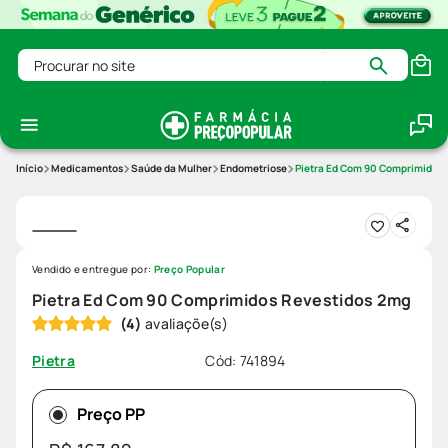
Procurar no site
Medicamentos
Saúde da Mulher
Endometriose
Pietra Ed Com 90 Comprimidos
Vendido e entregue por:
Preço Popular
Pietra Ed Com 90 Comprimidos Revestidos 2mg
(
4
)
Cód
:
741894
Pietra
Preço PP