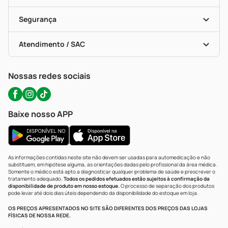
Descontos De Laboratório (PBM)
Compras Com Receita
Cupons E Ofertas
Alomed (tele-Entrega)
Vacinas
Formas De Pagamento
Serviços Farmacêuticos
Segurança
Troca E Devolução
Testes Rápidos
Bulas De A A Z
Autoteste Covid-19
Certificado De Segurança
Políticas De Marketplace
Portal Da Privacidade
Atendimento / SAC
Política De Privacidade
WhatsApp (47) 9202-1687
Atendimento@precopopular.com.br
Nossas redes sociais
Baixe nosso APP
As informações contidas neste site não devem ser usadas para automedicação e não
substituem, em hipótese alguma, as orientações dadas pelo profissional da área médica.
Somente o médico está apto a diagnosticar qualquer problema de saúde e prescrever o
tratamento adequado.
Todos os pedidos efetuados estão sujeitos à confirmação da
disponibilidade de produto em nosso estoque.
O processo de separação dos produtos
pode levar até dois dias úteis dependendo da disponibilidade do estoque em loja.
OS PREÇOS APRESENTADOS NO SITE SÃO DIFERENTES DOS PREÇOS DAS LOJAS
FÍSICAS DE NOSSA REDE.