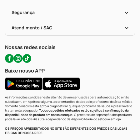
Descontos De Laboratório (PBM)
Compras Com Receita
Cupons E Ofertas
Alomed (tele-Entrega)
Vacinas
Formas De Pagamento
Serviços Farmacêuticos
Segurança
Troca E Devolução
Testes Rápidos
Bulas De A A Z
Autoteste Covid-19
Certificado De Segurança
Políticas De Marketplace
Portal Da Privacidade
Atendimento / SAC
Política De Privacidade
WhatsApp (47) 9202-1687
Atendimento@precopopular.com.br
Nossas redes sociais
Baixe nosso APP
As informações contidas neste site não devem ser usadas para automedicação e não
substituem, em hipótese alguma, as orientações dadas pelo profissional da área médica.
Somente o médico está apto a diagnosticar qualquer problema de saúde e prescrever o
tratamento adequado.
Todos os pedidos efetuados estão sujeitos à confirmação da
disponibilidade de produto em nosso estoque.
O processo de separação dos produtos
pode levar até dois dias úteis dependendo da disponibilidade do estoque em loja.
OS PREÇOS APRESENTADOS NO SITE SÃO DIFERENTES DOS PREÇOS DAS LOJAS
FÍSICAS DE NOSSA REDE.