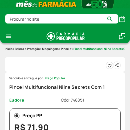
Procurar no site
Beleza e Proteção
Maquiagem
Pincéis
Pincel Multifuncional Niina Secrets Com
Vendido e entregue por:
Preço Popular
Pincel Multifuncional Niina Secrets Com 1
Cód
:
748851
Eudora
Preço PP
R$
71
,
90