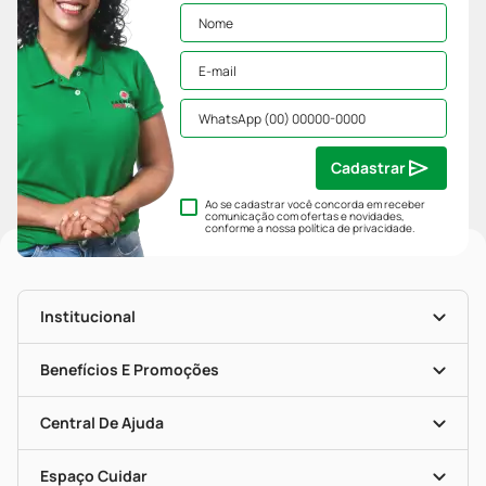
Cadastrar
Ao se cadastrar você concorda em receber
comunicação com ofertas e novidades,
conforme a nossa
política de privacidade
.
Institucional
História
Nossas Lojas
Benefícios E Promoções
Trabalhe Conosco
Mapa De Categorias
Clube PP
Blog Da PP
Convênios
Central De Ajuda
Seja Uma Loja Parceira
Programa Popular Do Brasil
Encarte De Ofertas
Entrega
Dermaclub
Recompra Programada
Espaço Cuidar