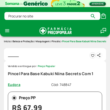
Procurar no site
Beleza e Proteção
Maquiagem
Pincéis
Pincel Para Base Kabuki Niina Secrets C
Vendido e entregue por:
Preço Popular
Pincel Para Base Kabuki Niina Secrets Com 1
Cód
:
748847
Eudora
Preço PP
R$
67
,
99