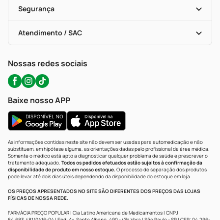
Vacinas
Formas De Pagamento
Serviços Farmacêuticos
Segurança
Troca E Devolução
Testes Rápidos
Bulas De A A Z
Autoteste Covid-19
Certificado De Segurança
Políticas De Marketplace
Portal Da Privacidade
Atendimento / SAC
Política De Privacidade
WhatsApp (47) 9202-1687
Atendimento@precopopular.com.br
Nossas redes sociais
Baixe nosso APP
As informações contidas neste site não devem ser usadas para automedicação e não
substituem, em hipótese alguma, as orientações dadas pelo profissional da área médica.
Somente o médico está apto a diagnosticar qualquer problema de saúde e prescrever o
tratamento adequado.
Todos os pedidos efetuados estão sujeitos à confirmação da
disponibilidade de produto em nosso estoque.
O processo de separação dos produtos
pode levar até dois dias úteis dependendo da disponibilidade do estoque em loja.
OS PREÇOS APRESENTADOS NO SITE SÃO DIFERENTES DOS PREÇOS DAS LOJAS
FÍSICAS DE NOSSA REDE.
FARMÁCIA PREÇO POPULAR | Cia Latino Americana de Medicamentos | CNPJ:
84.683.481/0416-04 | End: Av. Santo Albano, 490 - Vila Vera | São Paulo - SP | CEP: 04.296-