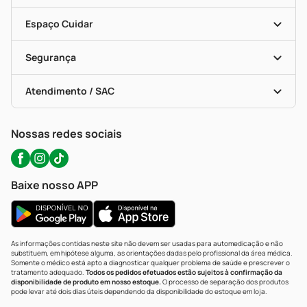
Seja Uma Loja Parceira
Programa Popular Do Brasil
Encarte De Ofertas
Entrega
Dermaclub
Recompra Programada
Espaço Cuidar
Descontos De Laboratório (PBM)
Compras Com Receita
Cupons E Ofertas
Alomed (tele-Entrega)
Vacinas
Formas De Pagamento
Serviços Farmacêuticos
Segurança
Troca E Devolução
Testes Rápidos
Bulas De A A Z
Autoteste Covid-19
Certificado De Segurança
Políticas De Marketplace
Portal Da Privacidade
Atendimento / SAC
Política De Privacidade
WhatsApp (47) 9202-1687
Atendimento@precopopular.com.br
Nossas redes sociais
Baixe nosso APP
As informações contidas neste site não devem ser usadas para automedicação e não
substituem, em hipótese alguma, as orientações dadas pelo profissional da área médica.
Somente o médico está apto a diagnosticar qualquer problema de saúde e prescrever o
tratamento adequado.
Todos os pedidos efetuados estão sujeitos à confirmação da
disponibilidade de produto em nosso estoque.
O processo de separação dos produtos
pode levar até dois dias úteis dependendo da disponibilidade do estoque em loja.