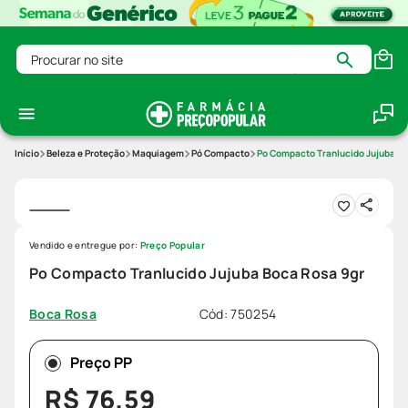
Procurar no site
Beleza e Proteção
Maquiagem
Pó Compacto
Po Compacto Tranlucido Jujuba Bo
Vendido e entregue por:
Preço Popular
Po Compacto Tranlucido Jujuba Boca Rosa 9gr
Cód
:
750254
Boca Rosa
Preço PP
R$
76
,
59