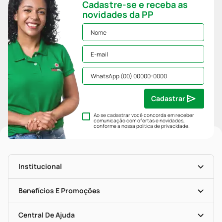
Cadastre-se e receba as
novidades da PP
Cadastrar
Ao se cadastrar você concorda em receber
comunicação com ofertas e novidades,
conforme a nossa
política de privacidade
.
Institucional
História
Nossas Lojas
Benefícios E Promoções
Trabalhe Conosco
Mapa De Categorias
Clube PP
Blog Da PP
Convênios
Central De Ajuda