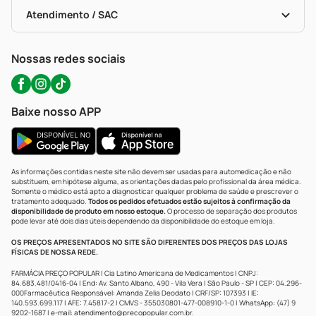
Bulas De A A Z
Autoteste Covid-19
Certificado De Segurança
Políticas De Marketplace
Portal Da Privacidade
Atendimento / SAC
Política De Privacidade
WhatsApp (47) 9202-1687
Atendimento@precopopular.com.br
Nossas redes sociais
Baixe nosso APP
As informações contidas neste site não devem ser usadas para automedicação e não
substituem, em hipótese alguma, as orientações dadas pelo profissional da área médica.
Somente o médico está apto a diagnosticar qualquer problema de saúde e prescrever o
tratamento adequado.
Todos os pedidos efetuados estão sujeitos à confirmação da
disponibilidade de produto em nosso estoque.
O processo de separação dos produtos
pode levar até dois dias úteis dependendo da disponibilidade do estoque em loja.
OS PREÇOS APRESENTADOS NO SITE SÃO DIFERENTES DOS PREÇOS DAS LOJAS
FÍSICAS DE NOSSA REDE.
FARMÁCIA PREÇO POPULAR | Cia Latino Americana de Medicamentos | CNPJ:
84.683.481/0416-04 | End: Av. Santo Albano, 490 - Vila Vera | São Paulo - SP | CEP: 04.296-
000Farmacêutica Responsável: Amanda Zelia Deodato | CRF/SP: 107393 | IE:
140.593.699.117 | AFE: 7.45817-2 | CMVS - 355030801-477-008910-1-0 | WhatsApp: (47) 9
9202-1687 | e-mail:
atendimento@precopopular.com.br
.