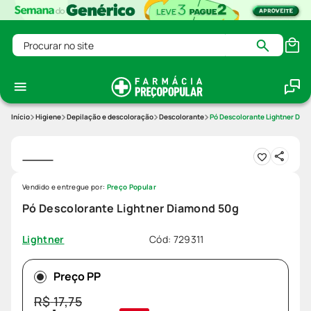
Procurar no site
Higiene
Depilação e descoloração
Descolorante
Pó Descolorante Lightner Dia
Vendido e entregue por:
Preço Popular
Pó Descolorante Lightner Diamond 50g
Cód
:
729311
Lightner
Preço PP
R$
17
,
75