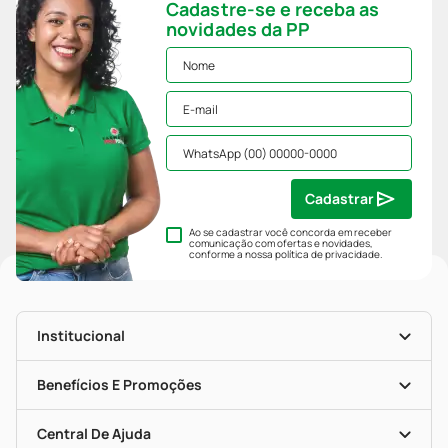
Cadastre-se e receba as
novidades da PP
Cadastrar
Ao se cadastrar você concorda em receber
comunicação com ofertas e novidades,
conforme a nossa
política de privacidade
.
Institucional
História
Nossas Lojas
Benefícios E Promoções
Trabalhe Conosco
Mapa De Categorias
Clube PP
Blog Da PP
Convênios
Central De Ajuda