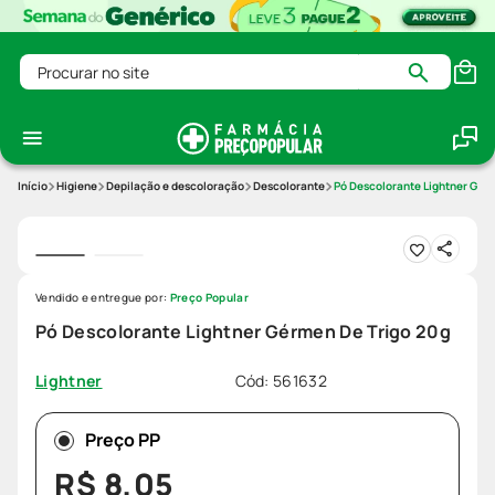
Procurar no site
Higiene
Depilação e descoloração
Descolorante
Pó Descolorante Lightner Gér
Vendido e entregue por:
Preço Popular
Pó Descolorante Lightner Gérmen De Trigo 20g
Cód
:
561632
Lightner
Preço PP
R$
8
,
05