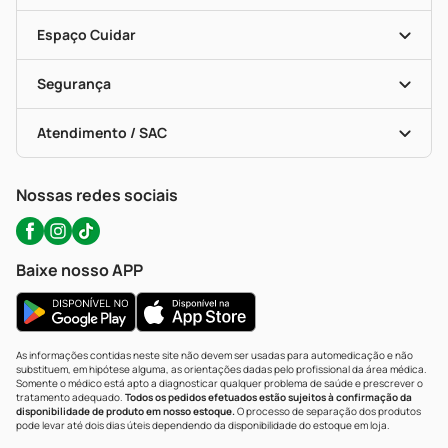
Seja Uma Loja Parceira
Programa Popular Do Brasil
Encarte De Ofertas
Entrega
Dermaclub
Recompra Programada
Espaço Cuidar
Descontos De Laboratório (PBM)
Compras Com Receita
Cupons E Ofertas
Alomed (tele-Entrega)
Vacinas
Formas De Pagamento
Serviços Farmacêuticos
Segurança
Troca E Devolução
Testes Rápidos
Bulas De A A Z
Autoteste Covid-19
Certificado De Segurança
Políticas De Marketplace
Portal Da Privacidade
Atendimento / SAC
Política De Privacidade
WhatsApp (47) 9202-1687
Atendimento@precopopular.com.br
Nossas redes sociais
Baixe nosso APP
As informações contidas neste site não devem ser usadas para automedicação e não
substituem, em hipótese alguma, as orientações dadas pelo profissional da área médica.
Somente o médico está apto a diagnosticar qualquer problema de saúde e prescrever o
tratamento adequado.
Todos os pedidos efetuados estão sujeitos à confirmação da
disponibilidade de produto em nosso estoque.
O processo de separação dos produtos
pode levar até dois dias úteis dependendo da disponibilidade do estoque em loja.