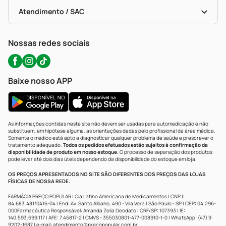
Bulas De A A Z
Autoteste Covid-19
Certificado De Segurança
Políticas De Marketplace
Portal Da Privacidade
Atendimento / SAC
Política De Privacidade
WhatsApp (47) 9202-1687
Atendimento@precopopular.com.br
Nossas redes sociais
Baixe nosso APP
As informações contidas neste site não devem ser usadas para automedicação e não
substituem, em hipótese alguma, as orientações dadas pelo profissional da área médica.
Somente o médico está apto a diagnosticar qualquer problema de saúde e prescrever o
tratamento adequado.
Todos os pedidos efetuados estão sujeitos à confirmação da
disponibilidade de produto em nosso estoque.
O processo de separação dos produtos
pode levar até dois dias úteis dependendo da disponibilidade do estoque em loja.
OS PREÇOS APRESENTADOS NO SITE SÃO DIFERENTES DOS PREÇOS DAS LOJAS
FÍSICAS DE NOSSA REDE.
FARMÁCIA PREÇO POPULAR | Cia Latino Americana de Medicamentos | CNPJ:
84.683.481/0416-04 | End: Av. Santo Albano, 490 - Vila Vera | São Paulo - SP | CEP: 04.296-
000Farmacêutica Responsável: Amanda Zelia Deodato | CRF/SP: 107393 | IE:
140.593.699.117 | AFE: 7.45817-2 | CMVS - 355030801-477-008910-1-0 | WhatsApp: (47) 9
9202-1687 | e-mail:
atendimento@precopopular.com.br
.