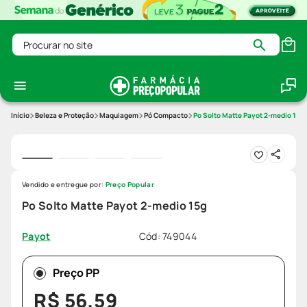
Procurar no site
Beleza e Proteção
Maquiagem
Pó Compacto
Po Solto Matte Payot 2-medio 15g
Vendido e entregue por:
Preço Popular
Po Solto Matte Payot 2-medio 15g
Cód
:
749044
Payot
Preço PP
R$
56
,
59