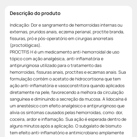
Descrição do produto
Indicação: Dor e sangramento de hemorroidas internas ou
externas, pruridos anais, eczema perianal, proctite branda,
fissuras, pró e pós-operatório em cirurgias anorretais
(proctológicas).
PROCTFIS H é um medicamento anti-hemorroidal de uso
tópico com ação analgésica, anti-inflamatória e
antipruriginosa utilizado para o tratamento das
hemorroidas, fissuras anais, proctites e eczemas anais. Sua
formulação contém o acetato de hidrocortisona que tem
ação anti-inflamatória e vasoconstritora quando aplicados
diretamente na pele, favorecendo a melhora da circulação
sanguínea e diminuindo a secreção da mucosa. A lidocaína é
um anestésico com efeito analgésico e antipruriginoso que
alivia os sintomas causados pelas hemorroidas, como: dor,
coceira, ardor e inflamação. Sua ação é esperada dentro de
alguns minutos após a aplicação. O subgalato de bismuto
tem efeito anti-inflamatório e antimicrobiano amplamente