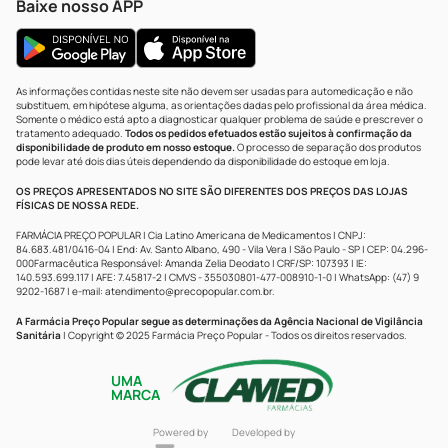
Baixe nosso APP
As informações contidas neste site não devem ser usadas para automedicação e não
substituem, em hipótese alguma, as orientações dadas pelo profissional da área médica.
Somente o médico está apto a diagnosticar qualquer problema de saúde e prescrever o
tratamento adequado.
Todos os pedidos efetuados estão sujeitos à confirmação da
disponibilidade de produto em nosso estoque.
O processo de separação dos produtos
pode levar até dois dias úteis dependendo da disponibilidade do estoque em loja.
OS PREÇOS APRESENTADOS NO SITE SÃO DIFERENTES DOS PREÇOS DAS LOJAS
FÍSICAS DE NOSSA REDE.
FARMÁCIA PREÇO POPULAR | Cia Latino Americana de Medicamentos | CNPJ:
84.683.481/0416-04 | End: Av. Santo Albano, 490 - Vila Vera | São Paulo - SP | CEP: 04.296-
000Farmacêutica Responsável: Amanda Zelia Deodato | CRF/SP: 107393 | IE:
140.593.699.117 | AFE: 7.45817-2 | CMVS - 355030801-477-008910-1-0 | WhatsApp: (47) 9
9202-1687 | e-mail:
atendimento@precopopular.com.br
.
A Farmácia Preço Popular segue as determinações da Agência Nacional de Vigilância
Sanitária
| Copyright © 2025 Farmácia Preço Popular - Todos os direitos reservados.
UMA
MARCA
Powered by
Developed by