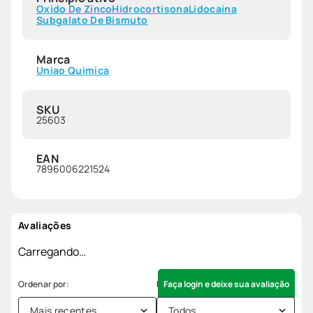
Oxido De Zinco
Hidrocortisona
Lidocaina
Subgalato De Bismuto
Marca
Uniao Quimica
SKU
25603
EAN
7896006221524
Avaliações
Carregando…
Faça login e deixe sua avaliação
Mais recentes
Todos