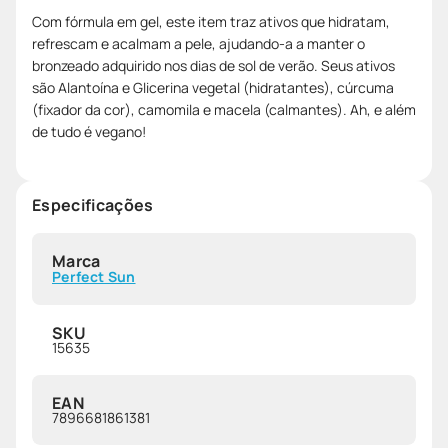
Com fórmula em gel, este item traz ativos que hidratam,
refrescam e acalmam a pele, ajudando-a a manter o
bronzeado adquirido nos dias de sol de verão. Seus ativos
são Alantoína e Glicerina vegetal (hidratantes), cúrcuma
(fixador da cor), camomila e macela (calmantes). Ah, e além
de tudo é vegano!
Especificações
Marca
Perfect Sun
SKU
15635
EAN
7896681861381