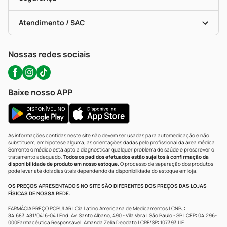
Troca E Devolução
Testes Rápidos
Bulas De A A Z
Autoteste Covid-19
Certificado De Segurança
Políticas De Marketplace
Portal Da Privacidade
Atendimento / SAC
Política De Privacidade
WhatsApp (47) 9202-1687
Atendimento@precopopular.com.br
Nossas redes sociais
Baixe nosso APP
As informações contidas neste site não devem ser usadas para automedicação e não
substituem, em hipótese alguma, as orientações dadas pelo profissional da área médica.
Somente o médico está apto a diagnosticar qualquer problema de saúde e prescrever o
tratamento adequado.
Todos os pedidos efetuados estão sujeitos à confirmação da
disponibilidade de produto em nosso estoque.
O processo de separação dos produtos
pode levar até dois dias úteis dependendo da disponibilidade do estoque em loja.
OS PREÇOS APRESENTADOS NO SITE SÃO DIFERENTES DOS PREÇOS DAS LOJAS
FÍSICAS DE NOSSA REDE.
FARMÁCIA PREÇO POPULAR | Cia Latino Americana de Medicamentos | CNPJ:
84.683.481/0416-04 | End: Av. Santo Albano, 490 - Vila Vera | São Paulo - SP | CEP: 04.296-
000Farmacêutica Responsável: Amanda Zelia Deodato | CRF/SP: 107393 | IE: