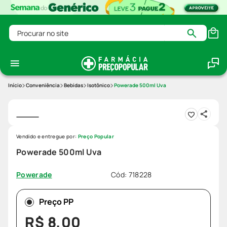
Procurar no site
Conveniência
Bebidas
Isotônico
Powerade 500ml Uva
Vendido e entregue por:
Preço Popular
Powerade 500ml Uva
Cód
:
718228
Powerade
Preço PP
R$
8
,
00