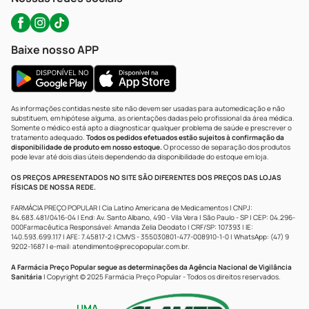
Baixe nosso APP
As informações contidas neste site não devem ser usadas para automedicação e não
substituem, em hipótese alguma, as orientações dadas pelo profissional da área médica.
Somente o médico está apto a diagnosticar qualquer problema de saúde e prescrever o
tratamento adequado.
Todos os pedidos efetuados estão sujeitos à confirmação da
disponibilidade de produto em nosso estoque.
O processo de separação dos produtos
pode levar até dois dias úteis dependendo da disponibilidade do estoque em loja.
OS PREÇOS APRESENTADOS NO SITE SÃO DIFERENTES DOS PREÇOS DAS LOJAS
FÍSICAS DE NOSSA REDE.
FARMÁCIA PREÇO POPULAR | Cia Latino Americana de Medicamentos | CNPJ:
84.683.481/0416-04 | End: Av. Santo Albano, 490 - Vila Vera | São Paulo - SP | CEP: 04.296-
000Farmacêutica Responsável: Amanda Zelia Deodato | CRF/SP: 107393 | IE:
140.593.699.117 | AFE: 7.45817-2 | CMVS - 355030801-477-008910-1-0 | WhatsApp: (47) 9
9202-1687 | e-mail:
atendimento@precopopular.com.br
.
A Farmácia Preço Popular segue as determinações da Agência Nacional de Vigilância
Sanitária
| Copyright © 2025 Farmácia Preço Popular - Todos os direitos reservados.
UMA