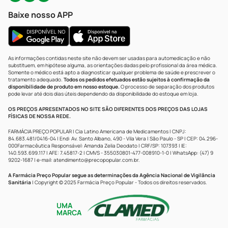
Baixe nosso APP
As informações contidas neste site não devem ser usadas para automedicação e não
substituem, em hipótese alguma, as orientações dadas pelo profissional da área médica.
Somente o médico está apto a diagnosticar qualquer problema de saúde e prescrever o
tratamento adequado.
Todos os pedidos efetuados estão sujeitos à confirmação da
disponibilidade de produto em nosso estoque.
O processo de separação dos produtos
pode levar até dois dias úteis dependendo da disponibilidade do estoque em loja.
OS PREÇOS APRESENTADOS NO SITE SÃO DIFERENTES DOS PREÇOS DAS LOJAS
FÍSICAS DE NOSSA REDE.
FARMÁCIA PREÇO POPULAR | Cia Latino Americana de Medicamentos | CNPJ:
84.683.481/0416-04 | End: Av. Santo Albano, 490 - Vila Vera | São Paulo - SP | CEP: 04.296-
000Farmacêutica Responsável: Amanda Zelia Deodato | CRF/SP: 107393 | IE:
140.593.699.117 | AFE: 7.45817-2 | CMVS - 355030801-477-008910-1-0 | WhatsApp: (47) 9
9202-1687 | e-mail:
atendimento@precopopular.com.br
.
A Farmácia Preço Popular segue as determinações da Agência Nacional de Vigilância
Sanitária
| Copyright © 2025 Farmácia Preço Popular - Todos os direitos reservados.
UMA
MARCA