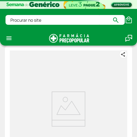
Procurar no site
Predsim-5mg-20-Comprimidos
Ops! Ocorreu um erro no carregamento dos termos