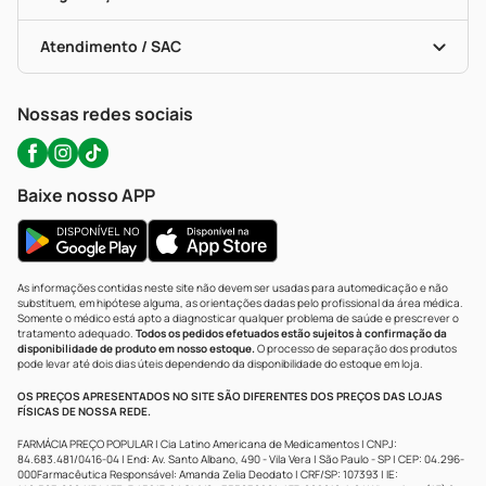
Troca E Devolução
Testes Rápidos
Bulas De A A Z
Autoteste Covid-19
Certificado De Segurança
Políticas De Marketplace
Portal Da Privacidade
Atendimento / SAC
Política De Privacidade
WhatsApp (47) 9202-1687
Atendimento@precopopular.com.br
Nossas redes sociais
Baixe nosso APP
As informações contidas neste site não devem ser usadas para automedicação e não
substituem, em hipótese alguma, as orientações dadas pelo profissional da área médica.
Somente o médico está apto a diagnosticar qualquer problema de saúde e prescrever o
tratamento adequado.
Todos os pedidos efetuados estão sujeitos à confirmação da
disponibilidade de produto em nosso estoque.
O processo de separação dos produtos
pode levar até dois dias úteis dependendo da disponibilidade do estoque em loja.
OS PREÇOS APRESENTADOS NO SITE SÃO DIFERENTES DOS PREÇOS DAS LOJAS
FÍSICAS DE NOSSA REDE.
FARMÁCIA PREÇO POPULAR | Cia Latino Americana de Medicamentos | CNPJ:
84.683.481/0416-04 | End: Av. Santo Albano, 490 - Vila Vera | São Paulo - SP | CEP: 04.296-
000Farmacêutica Responsável: Amanda Zelia Deodato | CRF/SP: 107393 | IE: