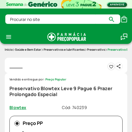
Procurar no site
Saúde e Bem Estar
Preservativos e lubrificantes
Preservativo
Preservativo Blo
Vendido e entregue por:
Preço Popular
Preservativo Blowtex Leve 9 Pague 6 Prazer
Prolongado Especial
Cód
:
740239
Blowtex
Preço PP