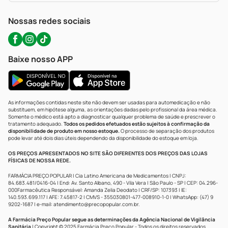
WhatsApp (47) 9202-1687
Atendimento@precopopular.com.br
Nossas redes sociais
Baixe nosso APP
As informações contidas neste site não devem ser usadas para automedicação e não
substituem, em hipótese alguma, as orientações dadas pelo profissional da área médica.
Somente o médico está apto a diagnosticar qualquer problema de saúde e prescrever o
tratamento adequado.
Todos os pedidos efetuados estão sujeitos à confirmação da
disponibilidade de produto em nosso estoque.
O processo de separação dos produtos
pode levar até dois dias úteis dependendo da disponibilidade do estoque em loja.
OS PREÇOS APRESENTADOS NO SITE SÃO DIFERENTES DOS PREÇOS DAS LOJAS
FÍSICAS DE NOSSA REDE.
FARMÁCIA PREÇO POPULAR | Cia Latino Americana de Medicamentos | CNPJ:
84.683.481/0416-04 | End: Av. Santo Albano, 490 - Vila Vera | São Paulo - SP | CEP: 04.296-
000Farmacêutica Responsável: Amanda Zelia Deodato | CRF/SP: 107393 | IE:
140.593.699.117 | AFE: 7.45817-2 | CMVS - 355030801-477-008910-1-0 | WhatsApp: (47) 9
9202-1687 | e-mail:
atendimento@precopopular.com.br
.
A Farmácia Preço Popular segue as determinações da Agência Nacional de Vigilância
Sanitária
| Copyright © 2025 Farmácia Preço Popular - Todos os direitos reservados.