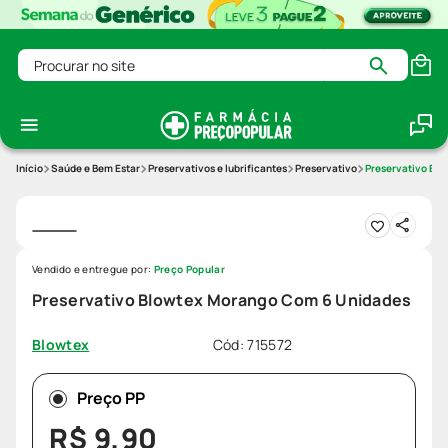
Procurar no site
Saúde e Bem Estar
Preservativos e lubrificantes
Preservativo
Preservativo Bl
Vendido e entregue por:
Preço Popular
Preservativo Blowtex Morango Com 6 Unidades
Cód
:
715572
Blowtex
Preço PP
R$
9
,
90