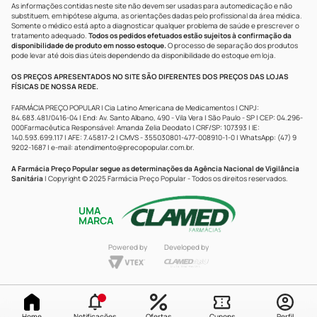
As informações contidas neste site não devem ser usadas para automedicação e não
substituem, em hipótese alguma, as orientações dadas pelo profissional da área médica.
Somente o médico está apto a diagnosticar qualquer problema de saúde e prescrever o
tratamento adequado.
Todos os pedidos efetuados estão sujeitos à confirmação da
disponibilidade de produto em nosso estoque.
O processo de separação dos produtos
pode levar até dois dias úteis dependendo da disponibilidade do estoque em loja.
OS PREÇOS APRESENTADOS NO SITE SÃO DIFERENTES DOS PREÇOS DAS LOJAS
FÍSICAS DE NOSSA REDE.
FARMÁCIA PREÇO POPULAR | Cia Latino Americana de Medicamentos | CNPJ:
84.683.481/0416-04 | End: Av. Santo Albano, 490 - Vila Vera | São Paulo - SP | CEP: 04.296-
000Farmacêutica Responsável: Amanda Zelia Deodato | CRF/SP: 107393 | IE:
140.593.699.117 | AFE: 7.45817-2 | CMVS - 355030801-477-008910-1-0 | WhatsApp: (47) 9
9202-1687 | e-mail:
atendimento@precopopular.com.br
.
A Farmácia Preço Popular segue as determinações da Agência Nacional de Vigilância
Sanitária
| Copyright © 2025 Farmácia Preço Popular - Todos os direitos reservados.
UMA
MARCA
Powered by
Developed by
Home
Notificações
Ofertas
Cupons
Perfil