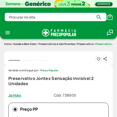
Procurar no site
Saúde e Bem Estar
Preservativos e lubrificantes
Preservativo
Preservativo Jon
Vendido e entregue por:
Preço Popular
Preservativo Jontex Sensação Invisível 2
Unidades
Cód
:
738905
Jontex
Preço PP