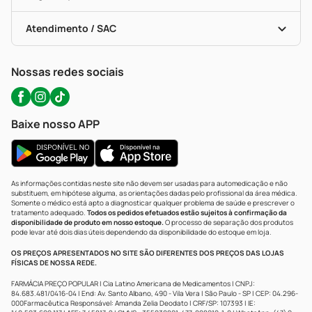
Troca E Devolução
Testes Rápidos
Bulas De A A Z
Autoteste Covid-19
Certificado De Segurança
Políticas De Marketplace
Portal Da Privacidade
Atendimento / SAC
Política De Privacidade
WhatsApp (47) 9202-1687
Atendimento@precopopular.com.br
Nossas redes sociais
Baixe nosso APP
As informações contidas neste site não devem ser usadas para automedicação e não
substituem, em hipótese alguma, as orientações dadas pelo profissional da área médica.
Somente o médico está apto a diagnosticar qualquer problema de saúde e prescrever o
tratamento adequado.
Todos os pedidos efetuados estão sujeitos à confirmação da
disponibilidade de produto em nosso estoque.
O processo de separação dos produtos
pode levar até dois dias úteis dependendo da disponibilidade do estoque em loja.
OS PREÇOS APRESENTADOS NO SITE SÃO DIFERENTES DOS PREÇOS DAS LOJAS
FÍSICAS DE NOSSA REDE.
FARMÁCIA PREÇO POPULAR | Cia Latino Americana de Medicamentos | CNPJ:
84.683.481/0416-04 | End: Av. Santo Albano, 490 - Vila Vera | São Paulo - SP | CEP: 04.296-
000Farmacêutica Responsável: Amanda Zelia Deodato | CRF/SP: 107393 | IE: