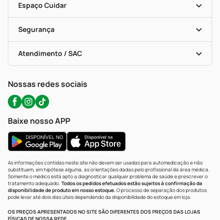
Dermaclub
Recompra Programada
Espaço Cuidar
Descontos De Laboratório (PBM)
Compras Com Receita
Cupons E Ofertas
Alomed (tele-Entrega)
Vacinas
Formas De Pagamento
Serviços Farmacêuticos
Segurança
Troca E Devolução
Testes Rápidos
Bulas De A A Z
Autoteste Covid-19
Certificado De Segurança
Políticas De Marketplace
Portal Da Privacidade
Atendimento / SAC
Política De Privacidade
WhatsApp (47) 9202-1687
Atendimento@precopopular.com.br
Nossas redes sociais
Baixe nosso APP
As informações contidas neste site não devem ser usadas para automedicação e não
substituem, em hipótese alguma, as orientações dadas pelo profissional da área médica.
Somente o médico está apto a diagnosticar qualquer problema de saúde e prescrever o
tratamento adequado.
Todos os pedidos efetuados estão sujeitos à confirmação da
disponibilidade de produto em nosso estoque.
O processo de separação dos produtos
pode levar até dois dias úteis dependendo da disponibilidade do estoque em loja.
OS PREÇOS APRESENTADOS NO SITE SÃO DIFERENTES DOS PREÇOS DAS LOJAS
FÍSICAS DE NOSSA REDE.