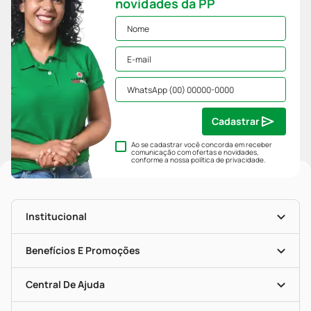
novidades da PP
Cadastrar
Ao se cadastrar você concorda em receber
comunicação com ofertas e novidades,
conforme a nossa
política de privacidade
.
Institucional
História
Nossas Lojas
Benefícios E Promoções
Trabalhe Conosco
Mapa De Categorias
Clube PP
Blog Da PP
Convênios
Central De Ajuda
Seja Uma Loja Parceira
Programa Popular Do Brasil
Encarte De Ofertas
Entrega