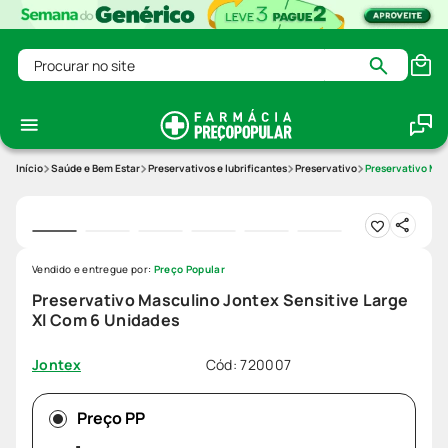
Procurar no site
Saúde e Bem Estar
Preservativos e lubrificantes
Preservativo
Preservativo Mas
Vendido e entregue por:
Preço Popular
Preservativo Masculino Jontex Sensitive Large
Xl Com 6 Unidades
Cód
:
720007
Jontex
Preço PP