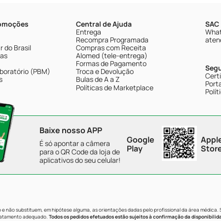
romoções
Central de Ajuda
SAC 
Entrega
What
Recompra Programada
aten
 do Brasil
Compras com Receita
tas
Alomed (tele-entrega)
Formas de Pagamento
Seg
boratório (PBM)
Troca e Devolução
Cert
s
Bulas de A a Z
Porta
Políticas de Marketplace
Polít
Baixe nosso APP
Google
Appl
É só apontar a câmera
Play
Stor
para o QR Code da loja de
aplicativos do seu celular!
e não substituem, em hipótese alguma, as orientações dadas pelo profissional da área médica.
tratamento adequado.
Todos os pedidos efetuados estão sujeitos à confirmação da disponibilid