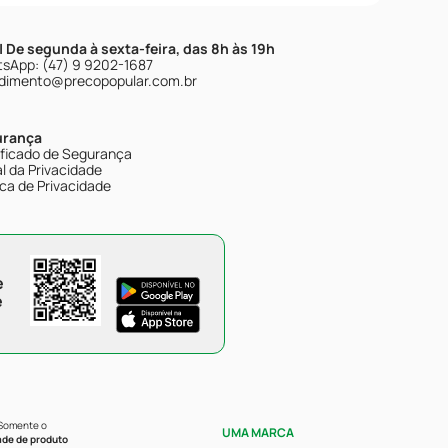
| De segunda à sexta-feira, das 8h às 19h
sApp: (47) 9 9202-1687
dimento@precopopular.com.br
urança
ificado de Segurança
l da Privacidade
ica de Privacidade
e
e
 Somente o
UMA MARCA
ade de produto