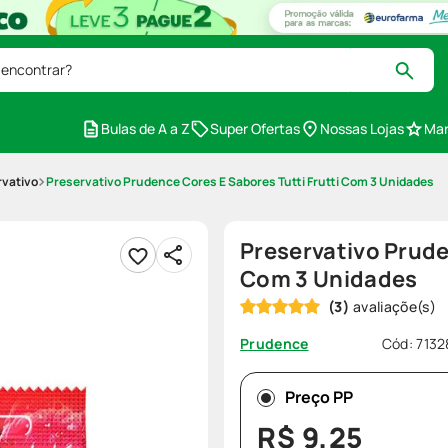
 encontrar?
Bulas de A a Z
Super Ofertas
Nossas Lojas
Mar
rvativo
Preservativo Prudence Cores E Sabores Tutti Frutti Com 3 Unidades
Preservativo Prude
Com 3 Unidades
(
3
)
Cód
:
7132
Prudence
Preço PP
R$
9
,
25