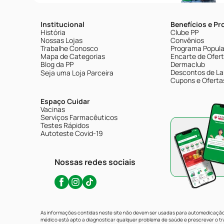
Institucional
Benefícios e P
História
Clube PP
Nossas Lojas
Convênios
Trabalhe Conosco
Programa Popular
Mapa de Categorias
Encarte de Ofer
Blog da PP
Dermaclub
Descontos de La
Seja uma Loja Parceira
Cupons e Oferta
Espaço Cuidar
Vacinas
Serviços Farmacêuticos
Testes Rápidos
Autoteste Covid-19
Nossas redes sociais
As informações contidas neste site não devem ser usadas para automedicação 
médico está apto a diagnosticar qualquer problema de saúde e prescrever o 