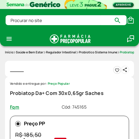
Procurar no site
Saúde e Bem Estar
Regulador Intestinal
Probiotico Sistema Imune
Probiatop D
Vendido e entregue por:
Preço Popular
Probiatop Da+ Com 30x0,65gr Saches
Cód
:
745165
Fqm
Preço PP
R$
185
,
50