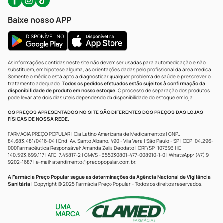
Baixe nosso APP
As informações contidas neste site não devem ser usadas para automedicação e não
substituem, em hipótese alguma, as orientações dadas pelo profissional da área médica.
Somente o médico está apto a diagnosticar qualquer problema de saúde e prescrever o
tratamento adequado.
Todos os pedidos efetuados estão sujeitos à confirmação da
disponibilidade de produto em nosso estoque.
O processo de separação dos produtos
pode levar até dois dias úteis dependendo da disponibilidade do estoque em loja.
OS PREÇOS APRESENTADOS NO SITE SÃO DIFERENTES DOS PREÇOS DAS LOJAS
FÍSICAS DE NOSSA REDE.
FARMÁCIA PREÇO POPULAR | Cia Latino Americana de Medicamentos | CNPJ:
84.683.481/0416-04 | End: Av. Santo Albano, 490 - Vila Vera | São Paulo - SP | CEP: 04.296-
000Farmacêutica Responsável: Amanda Zelia Deodato | CRF/SP: 107393 | IE:
140.593.699.117 | AFE: 7.45817-2 | CMVS - 355030801-477-008910-1-0 | WhatsApp: (47) 9
9202-1687 | e-mail:
atendimento@precopopular.com.br
.
A Farmácia Preço Popular segue as determinações da Agência Nacional de Vigilância
Sanitária
| Copyright © 2025 Farmácia Preço Popular - Todos os direitos reservados.
UMA
MARCA