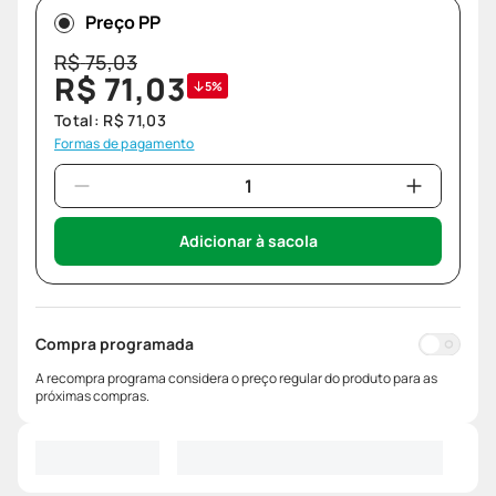
Preço PP
R$
75
,
03
R$
71
,
03
5%
Total:
R$
71
,
03
Formas de pagamento
Adicionar à sacola
Compra programada
A recompra programa considera o preço regular do produto para as
próximas compras.