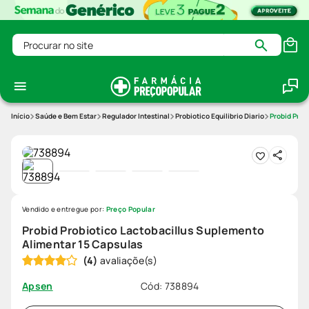
Procurar no site
Saúde e Bem Estar
Regulador Intestinal
Probiotico Equilibrio Diario
Probid Prob
Vendido e entregue por:
Preço Popular
Probid Probiotico Lactobacillus Suplemento
Alimentar 15 Capsulas
(
4
)
Cód
:
738894
Apsen