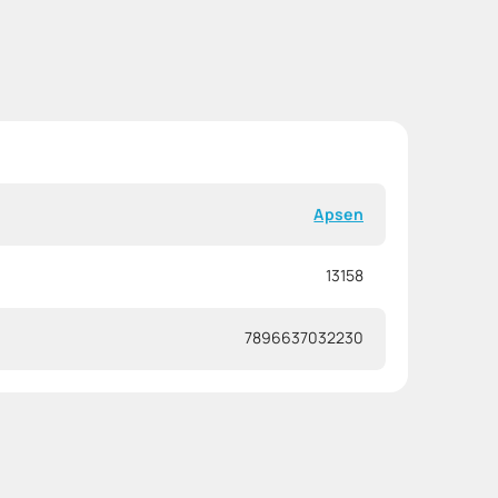
Apsen
13158
7896637032230