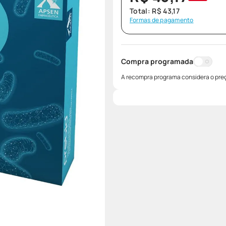
Total:
R$
43
,
17
Formas de pagamento
Compra programada
A recompra programa considera o preç