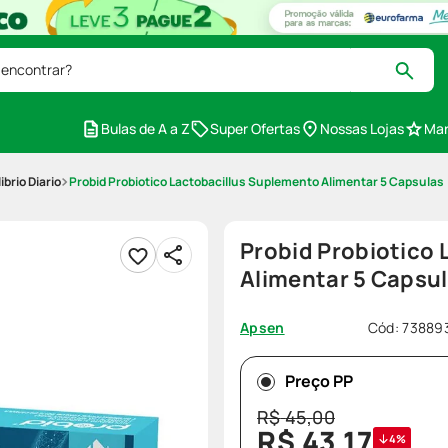
 encontrar?
Bulas de A a Z
Super Ofertas
Nossas Lojas
Mar
ibrio Diario
Probid Probiotico Lactobacillus Suplemento Alimentar 5 Capsulas
Probid Probiotico
Alimentar 5 Capsu
Cód
:
73889
Apsen
Preço PP
R$
45
,
00
R$
43
,
17
4%