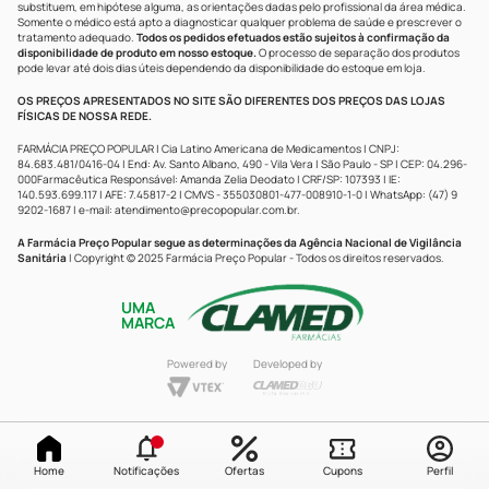
substituem, em hipótese alguma, as orientações dadas pelo profissional da área médica.
Somente o médico está apto a diagnosticar qualquer problema de saúde e prescrever o
tratamento adequado.
Todos os pedidos efetuados estão sujeitos à confirmação da
disponibilidade de produto em nosso estoque.
O processo de separação dos produtos
pode levar até dois dias úteis dependendo da disponibilidade do estoque em loja.
OS PREÇOS APRESENTADOS NO SITE SÃO DIFERENTES DOS PREÇOS DAS LOJAS
FÍSICAS DE NOSSA REDE.
FARMÁCIA PREÇO POPULAR | Cia Latino Americana de Medicamentos | CNPJ:
84.683.481/0416-04 | End: Av. Santo Albano, 490 - Vila Vera | São Paulo - SP | CEP: 04.296-
000Farmacêutica Responsável: Amanda Zelia Deodato | CRF/SP: 107393 | IE:
140.593.699.117 | AFE: 7.45817-2 | CMVS - 355030801-477-008910-1-0 | WhatsApp: (47) 9
9202-1687 | e-mail:
atendimento@precopopular.com.br
.
A Farmácia Preço Popular segue as determinações da Agência Nacional de Vigilância
Sanitária
| Copyright © 2025 Farmácia Preço Popular - Todos os direitos reservados.
UMA
MARCA
Powered by
Developed by
Home
Notificações
Ofertas
Cupons
Perfil