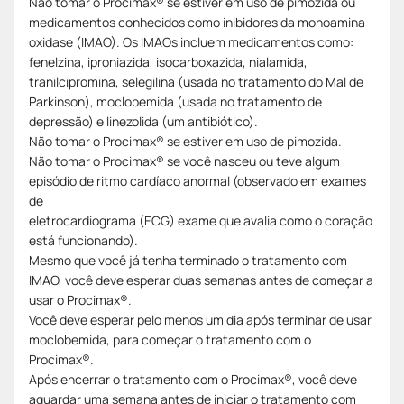
Não tomar o Procimax® se estiver em uso de pimozida ou
medicamentos conhecidos como inibidores da monoamina
oxidase (IMAO). Os IMAOs incluem medicamentos como:
fenelzina, iproniazida, isocarboxazida, nialamida,
tranilcipromina, selegilina (usada no tratamento do Mal de
Parkinson), moclobemida (usada no tratamento de
depressão) e linezolida (um antibiótico).
Não tomar o Procimax® se estiver em uso de pimozida.
Não tomar o Procimax® se você nasceu ou teve algum
episódio de ritmo cardíaco anormal (observado em exames
de
eletrocardiograma (ECG) exame que avalia como o coração
está funcionando).
Mesmo que você já tenha terminado o tratamento com
IMAO, você deve esperar duas semanas antes de começar a
usar o Procimax®.
Você deve esperar pelo menos um dia após terminar de usar
moclobemida, para começar o tratamento com o
Procimax®.
Após encerrar o tratamento com o Procimax®, você deve
aguardar uma semana antes de iniciar o tratamento com