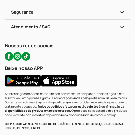
Descontos De Laboratório (PBM)
Compras Com Receita
Cupons E Ofertas
Alomed (tele-Entrega)
Vacinas
Formas De Pagamento
Serviços Farmacêuticos
Segurança
Troca E Devolução
Testes Rápidos
Bulas De A A Z
Autoteste Covid-19
Certificado De Segurança
Políticas De Marketplace
Portal Da Privacidade
Atendimento / SAC
Política De Privacidade
WhatsApp (47) 9202-1687
Atendimento@precopopular.com.br
Nossas redes sociais
Baixe nosso APP
As informações contidas neste site não devem ser usadas para automedicação e não
substituem, em hipótese alguma, as orientações dadas pelo profissional da área médica.
Somente o médico está apto a diagnosticar qualquer problema de saúde e prescrever o
tratamento adequado.
Todos os pedidos efetuados estão sujeitos à confirmação da
disponibilidade de produto em nosso estoque.
O processo de separação dos produtos
pode levar até dois dias úteis dependendo da disponibilidade do estoque em loja.
OS PREÇOS APRESENTADOS NO SITE SÃO DIFERENTES DOS PREÇOS DAS LOJAS
FÍSICAS DE NOSSA REDE.