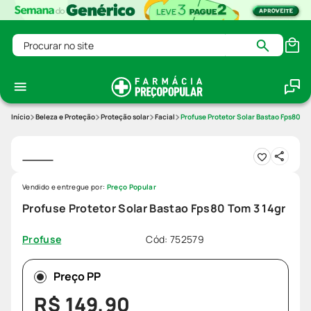
Procurar no site
Beleza e Proteção
Proteção solar
Facial
Profuse Protetor Solar Bastao Fps80 To
Vendido e entregue por:
Preço Popular
Profuse Protetor Solar Bastao Fps80 Tom 3 14gr
Cód
:
752579
Profuse
Preço PP
R$
149
,
90