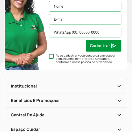
Cadastrar
Ao se cadastrar você concorda em receber
comunicação com ofertas e novidades,
conforme a nossa
política de privacidade
.
Institucional
História
Nossas Lojas
Benefícios E Promoções
Trabalhe Conosco
Mapa De Categorias
Clube PP
Blog Da PP
Convênios
Central De Ajuda
Seja Uma Loja Parceira
Programa Popular Do Brasil
Encarte De Ofertas
Entrega
Dermaclub
Recompra Programada
Espaço Cuidar