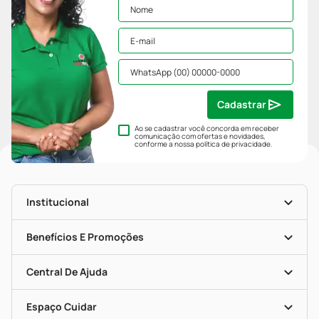
Cadastrar
Ao se cadastrar você concorda em receber
comunicação com ofertas e novidades,
conforme a nossa
política de privacidade
.
Institucional
História
Nossas Lojas
Benefícios E Promoções
Trabalhe Conosco
Mapa De Categorias
Clube PP
Blog Da PP
Convênios
Central De Ajuda
Seja Uma Loja Parceira
Programa Popular Do Brasil
Encarte De Ofertas
Entrega
Dermaclub
Recompra Programada
Espaço Cuidar
Descontos De Laboratório (PBM)
Compras Com Receita