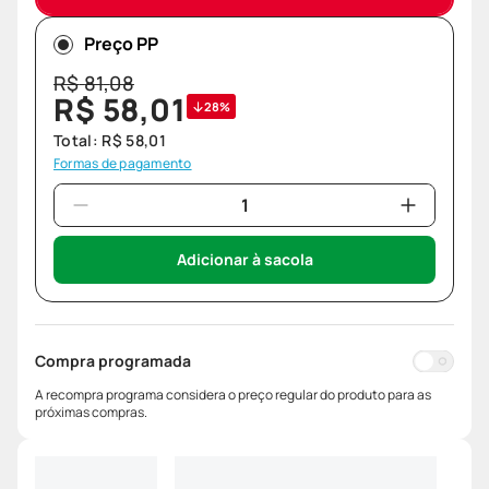
Preço PP
R$
81
,
08
R$
58
,
01
28%
Total:
R$
58
,
01
Formas de pagamento
Adicionar à sacola
Compra programada
A recompra programa considera o preço regular do produto para as
próximas compras.