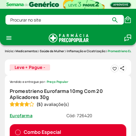
Procurar no site
Medicamentos
Saúde da Mulher
Inflamação e Cicatrização
Promestrieno Euro
Leve + Pague -
Vendido e entregue por:
Preço Popular
Promestrieno Eurofarma 10mg Com 20
Aplicadores 30g
(
5
)
Cód
:
726420
Eurofarma
Combo Especial