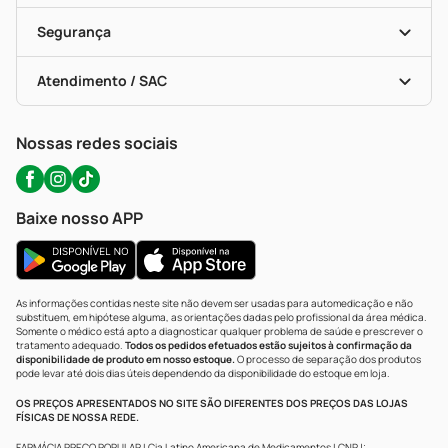
Cupons E Ofertas
Alomed (tele-Entrega)
Vacinas
Formas De Pagamento
Serviços Farmacêuticos
Segurança
Troca E Devolução
Testes Rápidos
Bulas De A A Z
Autoteste Covid-19
Certificado De Segurança
Políticas De Marketplace
Portal Da Privacidade
Atendimento / SAC
Política De Privacidade
WhatsApp (47) 9202-1687
Atendimento@precopopular.com.br
Nossas redes sociais
Baixe nosso APP
As informações contidas neste site não devem ser usadas para automedicação e não
substituem, em hipótese alguma, as orientações dadas pelo profissional da área médica.
Somente o médico está apto a diagnosticar qualquer problema de saúde e prescrever o
tratamento adequado.
Todos os pedidos efetuados estão sujeitos à confirmação da
disponibilidade de produto em nosso estoque.
O processo de separação dos produtos
pode levar até dois dias úteis dependendo da disponibilidade do estoque em loja.
OS PREÇOS APRESENTADOS NO SITE SÃO DIFERENTES DOS PREÇOS DAS LOJAS
FÍSICAS DE NOSSA REDE.
FARMÁCIA PREÇO POPULAR | Cia Latino Americana de Medicamentos | CNPJ: