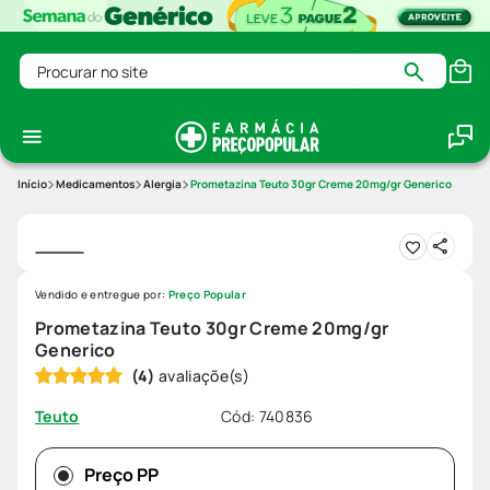
Procurar no site
Medicamentos
Alergia
Prometazina Teuto 30gr Creme 20mg/gr Generico
Vendido e entregue por:
Preço Popular
Prometazina Teuto 30gr Creme 20mg/gr
Generico
(
4
)
Cód
:
740836
Teuto
Preço PP