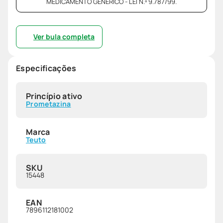
MEDICAMENTO GENÉRICO - LEI N.º 9.787/99.
Ver bula completa
Especificações
Princípio ativo
Prometazina
Marca
Teuto
SKU
15448
EAN
7896112181002