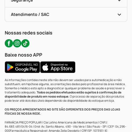
Troca E Devolução
Testes Rápidos
Bulas De A A Z
Autoteste Covid-19
Certificado De Segurança
Políticas De Marketplace
Portal Da Privacidade
Atendimento / SAC
Política De Privacidade
WhatsApp (47) 9202-1687
Atendimento@precopopular.com.br
Nossas redes sociais
Baixe nosso APP
As informações contidas neste site não devem ser usadas para automedicação e não
substituem, em hipótese alguma, as orientações dadas pelo profissional da área médica.
Somente o médico está apto a diagnosticar qualquer problema de saúde e prescrever o
tratamento adequado.
Todos os pedidos efetuados estão sujeitos à confirmação da
disponibilidade de produto em nosso estoque.
O processo de separação dos produtos
pode levar até dois dias úteis dependendo da disponibilidade do estoque em loja.
OS PREÇOS APRESENTADOS NO SITE SÃO DIFERENTES DOS PREÇOS DAS LOJAS
FÍSICAS DE NOSSA REDE.
FARMÁCIA PREÇO POPULAR | Cia Latino Americana de Medicamentos | CNPJ:
84.683.481/0416-04 | End: Av. Santo Albano, 490 - Vila Vera | São Paulo - SP | CEP: 04.296-
000Farmacêutica Responsável: Amanda Zelia Deodato | CRF/SP: 107393 | IE: