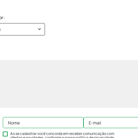
s
Ao se cadastrar você concorda em receber comunicação com
ofertas e novidades, conforme a nossa
política de privacidade
.