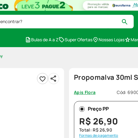
 encontrar?
Bulas de A a Z
Super Ofertas
Nossas Lojas
Mar
ay
Propomalva 30ml S
Cód
:
690
Apis Flora
Preço PP
R$
26
,
90
Total:
R$
26
,
90
Formas de pagamento