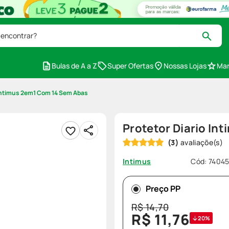
 encontrar?
Bulas de A a Z
Super Ofertas
Nossas Lojas
Mar
 Intimus 2em1 Com 14 Sem Abas
Protetor Diario In
(
3
)
Cód
:
7404
Intimus
Preço PP
R$
14
,
70
R$
11
,
76
20%