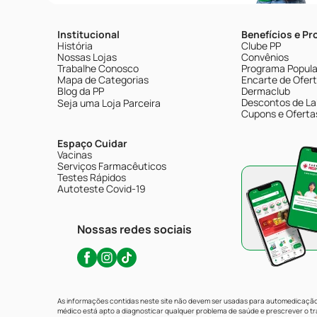
Institucional
Benefícios e P
História
Clube PP
Nossas Lojas
Convênios
Trabalhe Conosco
Programa Popular
Mapa de Categorias
Encarte de Ofer
Blog da PP
Dermaclub
Descontos de La
Seja uma Loja Parceira
Cupons e Oferta
Espaço Cuidar
Vacinas
Serviços Farmacêuticos
Testes Rápidos
Autoteste Covid-19
Nossas redes sociais
As informações contidas neste site não devem ser usadas para automedicação 
médico está apto a diagnosticar qualquer problema de saúde e prescrever o 