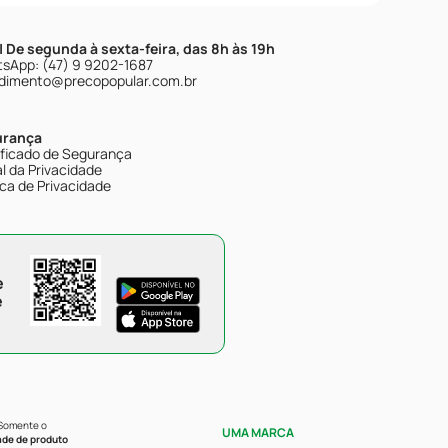
| De segunda à sexta-feira, das 8h às 19h
sApp: (47) 9 9202-1687
dimento@precopopular.com.br
urança
ificado de Segurança
l da Privacidade
ica de Privacidade
e
e
 Somente o
UMA MARCA
ade de produto