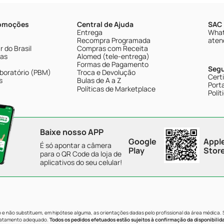
romoções
Central de Ajuda
SAC 
Entrega
What
Recompra Programada
aten
 do Brasil
Compras com Receita
tas
Alomed (tele-entrega)
Formas de Pagamento
Seg
boratório (PBM)
Troca e Devolução
Cert
s
Bulas de A a Z
Porta
Políticas de Marketplace
Polít
Baixe nosso APP
Google
Appl
É só apontar a câmera
Play
Stor
para o QR Code da loja de
aplicativos do seu celular!
e não substituem, em hipótese alguma, as orientações dadas pelo profissional da área médica.
tratamento adequado.
Todos os pedidos efetuados estão sujeitos à confirmação da disponibilid