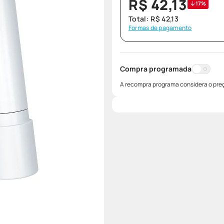
R$
42
,
13
17%
Total:
R$
42
,
13
Formas de pagamento
Compra programada
A recompra programa considera o preç