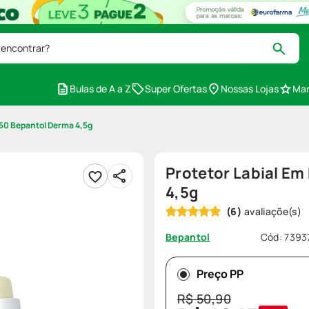
 encontrar?
Bulas de A a Z
Super Ofertas
Nossas Lojas
Mar
 50 Bepantol Derma 4,5g
Protetor Labial Em
4,5g
(
6
)
Cód
:
7393
Bepantol
Preço PP
R$
50
,
90