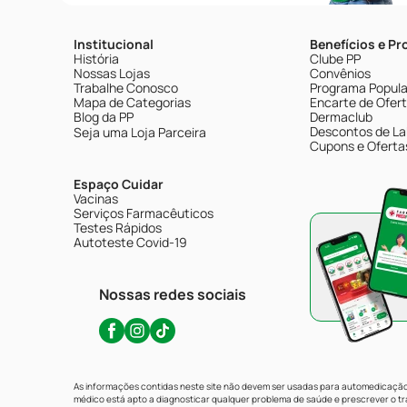
Institucional
Benefícios e P
História
Clube PP
Nossas Lojas
Convênios
Trabalhe Conosco
Programa Popular
Mapa de Categorias
Encarte de Ofer
Blog da PP
Dermaclub
Descontos de La
Seja uma Loja Parceira
Cupons e Oferta
Espaço Cuidar
Vacinas
Serviços Farmacêuticos
Testes Rápidos
Autoteste Covid-19
Nossas redes sociais
As informações contidas neste site não devem ser usadas para automedicação 
médico está apto a diagnosticar qualquer problema de saúde e prescrever o 