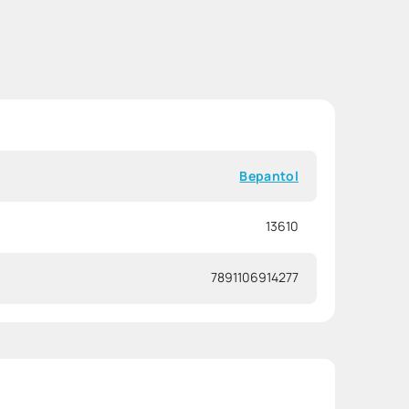
Bepantol
13610
7891106914277