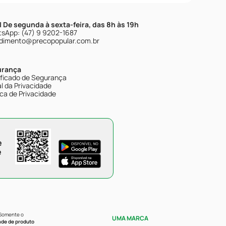
| De segunda à sexta-feira, das 8h às 19h
sApp: (47) 9 9202-1687
dimento@precopopular.com.br
urança
ificado de Segurança
l da Privacidade
ica de Privacidade
e
e
 Somente o
UMA MARCA
ade de produto