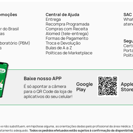
romoções
Central de Ajuda
SAC 
Entrega
What
Recompra Programada
aten
 do Brasil
Compras com Receita
tas
Alomed (tele-entrega)
Formas de Pagamento
Seg
boratório (PBM)
Troca e Devolução
Cert
s
Bulas de A a Z
Porta
Políticas de Marketplace
Polít
Baixe nosso APP
Google
Appl
É só apontar a câmera
Play
Stor
para o QR Code da loja de
aplicativos do seu celular!
e não substituem, em hipótese alguma, as orientações dadas pelo profissional da área médica.
tratamento adequado.
Todos os pedidos efetuados estão sujeitos à confirmação da disponibilid