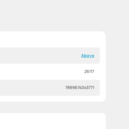
Above
26117
7899674043771