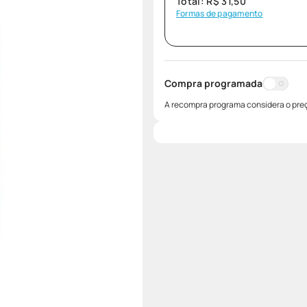
Total:
R$
31
,
50
Formas de pagamento
Compra programada
A recompra programa considera o preç