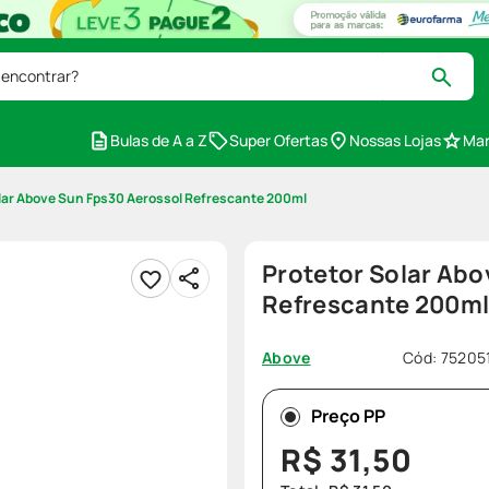
 encontrar?
Bulas de A a Z
Super Ofertas
Nossas Lojas
Mar
lar Above Sun Fps30 Aerossol Refrescante 200ml
Protetor Solar Abo
Refrescante 200m
Cód
:
75205
Above
Preço PP
R$
31
,
50