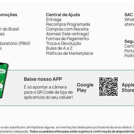
romoções
Central de Ajuda
SAC 
Entrega
What
Recompra Programada
aten
 do Brasil
Compras com Receita
tas
Alomed (tele-entrega)
Formas de Pagamento
Seg
boratório (PBM)
Troca e Devolução
Cert
s
Bulas de A a Z
Porta
Políticas de Marketplace
Polít
Baixe nosso APP
Google
Appl
É só apontar a câmera
Play
Stor
para o QR Code da loja de
aplicativos do seu celular!
e não substituem, em hipótese alguma, as orientações dadas pelo profissional da área médica.
tratamento adequado.
Todos os pedidos efetuados estão sujeitos à confirmação da disponibilid