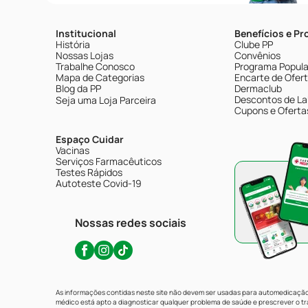
Institucional
Benefícios e P
História
Clube PP
Nossas Lojas
Convênios
Trabalhe Conosco
Programa Popular
Mapa de Categorias
Encarte de Ofer
Blog da PP
Dermaclub
Descontos de La
Seja uma Loja Parceira
Cupons e Oferta
Espaço Cuidar
Vacinas
Serviços Farmacêuticos
Testes Rápidos
Autoteste Covid-19
Nossas redes sociais
As informações contidas neste site não devem ser usadas para automedicação 
médico está apto a diagnosticar qualquer problema de saúde e prescrever o 