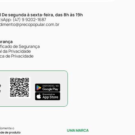
| De segunda à sexta-feira, das 8h às 19h
sApp: (47) 9 9202-1687
dimento@precopopular.com.br
urança
ificado de Segurança
l da Privacidade
ica de Privacidade
e
e
 Somente o
UMA MARCA
ade de produto