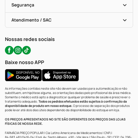
Formas De Pagamento
Serviços Farmacêuticos
Segurança
Troca E Devolução
Testes Rápidos
Bulas De A A Z
Autoteste Covid-19
Certificado De Segurança
Políticas De Marketplace
Portal Da Privacidade
Atendimento / SAC
Política De Privacidade
WhatsApp (47) 9202-1687
Atendimento@precopopular.com.br
Nossas redes sociais
Baixe nosso APP
As informações contidas neste site não devem ser usadas para automedicação e não
substituem, em hipótese alguma, as orientações dadas pelo profissional da área médica.
Somente o médico está apto a diagnosticar qualquer problema de saúde e prescrever o
tratamento adequado.
Todos os pedidos efetuados estão sujeitos à confirmação da
disponibilidade de produto em nosso estoque.
O processo de separação dos produtos
pode levar até dois dias úteis dependendo da disponibilidade do estoque em loja.
OS PREÇOS APRESENTADOS NO SITE SÃO DIFERENTES DOS PREÇOS DAS LOJAS
FÍSICAS DE NOSSA REDE.
FARMÁCIA PREÇO POPULAR | Cia Latino Americana de Medicamentos | CNPJ:
84.683.481/0416-04 | End: Av. Santo Albano, 490 - Vila Vera | São Paulo - SP | CEP: 04.296-