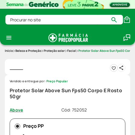
Procurar no site
Beleza e Proteção
Proteção solar
Facial
Protetor Solar Above Sun Fps50 Corpo 
Vendido e entregue por:
Preço Popular
Protetor Solar Above Sun Fps50 Corpo E Rosto
50gr
Cód
:
752052
Above
Preço PP