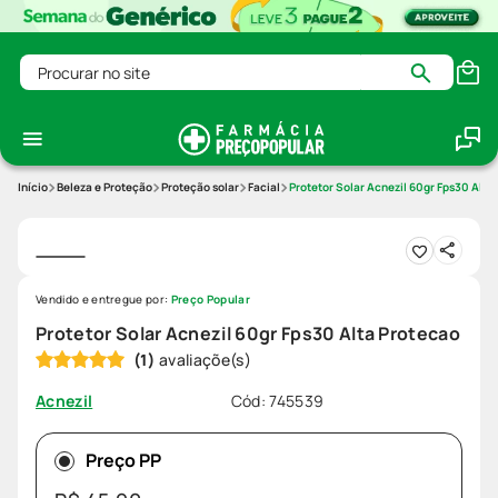
Procurar no site
Beleza e Proteção
Proteção solar
Facial
Protetor Solar Acnezil 60gr Fps30 Alta
Vendido e entregue por:
Preço Popular
Protetor Solar Acnezil 60gr Fps30 Alta Protecao
(
1
)
Cód
:
745539
Acnezil
Preço PP