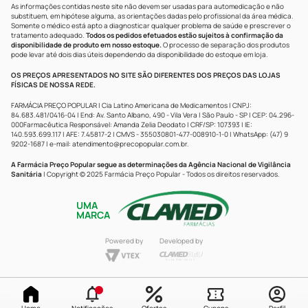
As informações contidas neste site não devem ser usadas para automedicação e não
substituem, em hipótese alguma, as orientações dadas pelo profissional da área médica.
Somente o médico está apto a diagnosticar qualquer problema de saúde e prescrever o
tratamento adequado.
Todos os pedidos efetuados estão sujeitos à confirmação da
disponibilidade de produto em nosso estoque.
O processo de separação dos produtos
pode levar até dois dias úteis dependendo da disponibilidade do estoque em loja.
OS PREÇOS APRESENTADOS NO SITE SÃO DIFERENTES DOS PREÇOS DAS LOJAS
FÍSICAS DE NOSSA REDE.
FARMÁCIA PREÇO POPULAR | Cia Latino Americana de Medicamentos | CNPJ:
84.683.481/0416-04 | End: Av. Santo Albano, 490 - Vila Vera | São Paulo - SP | CEP: 04.296-
000Farmacêutica Responsável: Amanda Zelia Deodato | CRF/SP: 107393 | IE:
140.593.699.117 | AFE: 7.45817-2 | CMVS - 355030801-477-008910-1-0 | WhatsApp: (47) 9
9202-1687 | e-mail:
atendimento@precopopular.com.br
.
A Farmácia Preço Popular segue as determinações da Agência Nacional de Vigilância
Sanitária
| Copyright © 2025 Farmácia Preço Popular - Todos os direitos reservados.
UMA
MARCA
Powered by
Developed by