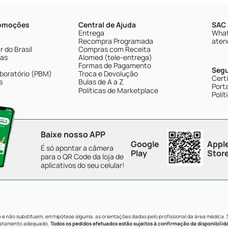
romoções
Central de Ajuda
SAC 
Entrega
What
Recompra Programada
aten
 do Brasil
Compras com Receita
tas
Alomed (tele-entrega)
Formas de Pagamento
Seg
boratório (PBM)
Troca e Devolução
Cert
s
Bulas de A a Z
Porta
Políticas de Marketplace
Polít
Baixe nosso APP
Google
Appl
É só apontar a câmera
Play
Stor
para o QR Code da loja de
aplicativos do seu celular!
e não substituem, em hipótese alguma, as orientações dadas pelo profissional da área médica.
tratamento adequado.
Todos os pedidos efetuados estão sujeitos à confirmação da disponibilid