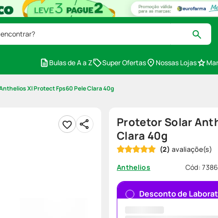
 encontrar?
Bulas de A a Z
Super Ofertas
Nossas Lojas
Mar
 Anthelios Xl Protect Fps60 Pele Clara 40g
Protetor Solar Ant
Clara 40g
(
2
)
Cód
:
7386
Anthelios
Desconto de Laborat