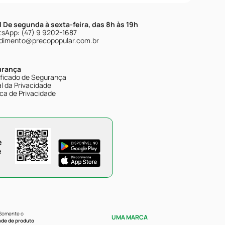
| De segunda à sexta-feira, das 8h às 19h
sApp: (47) 9 9202-1687
dimento@precopopular.com.br
urança
ificado de Segurança
l da Privacidade
ica de Privacidade
e
e
 Somente o
UMA MARCA
ade de produto