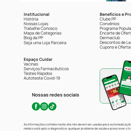
Institucional
Benefícios e P
História
Clube PP
Nossas Lojas
Convênios
Trabalhe Conosco
Programa Popular
Mapa de Categorias
Encarte de Ofer
Blog da PP
Dermaclub
Descontos de La
Seja uma Loja Parceira
Cupons e Oferta
Espaço Cuidar
Vacinas
Serviços Farmacêuticos
Testes Rápidos
Autoteste Covid-19
Nossas redes sociais
As informações contidas neste site não devem ser usadas para automedicação 
médico está apto a diagnosticar qualquer problema de saúde e prescrever o 