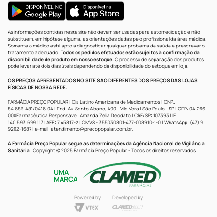
As informações contidas neste site não devem ser usadas para automedicação e não
substituem, em hipótese alguma, as orientações dadas pelo profissional da área médica.
Somente o médico está apto a diagnosticar qualquer problema de saúde e prescrever o
tratamento adequado.
Todos os pedidos efetuados estão sujeitos à confirmação da
disponibilidade de produto em nosso estoque.
O processo de separação dos produtos
pode levar até dois dias úteis dependendo da disponibilidade do estoque em loja.
OS PREÇOS APRESENTADOS NO SITE SÃO DIFERENTES DOS PREÇOS DAS LOJAS
FÍSICAS DE NOSSA REDE.
FARMÁCIA PREÇO POPULAR | Cia Latino Americana de Medicamentos | CNPJ:
84.683.481/0416-04 | End: Av. Santo Albano, 490 - Vila Vera | São Paulo - SP | CEP: 04.296-
000Farmacêutica Responsável: Amanda Zelia Deodato | CRF/SP: 107393 | IE:
140.593.699.117 | AFE: 7.45817-2 | CMVS - 355030801-477-008910-1-0 | WhatsApp: (47) 9
9202-1687 | e-mail:
atendimento@precopopular.com.br
.
A Farmácia Preço Popular segue as determinações da Agência Nacional de Vigilância
Sanitária
| Copyright © 2025 Farmácia Preço Popular - Todos os direitos reservados.
UMA
MARCA
Powered by
Developed by