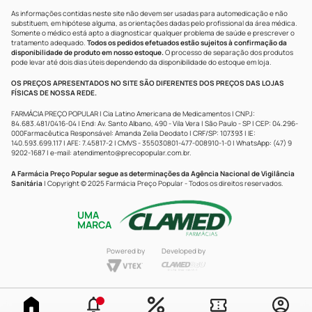
As informações contidas neste site não devem ser usadas para automedicação e não
substituem, em hipótese alguma, as orientações dadas pelo profissional da área médica.
Somente o médico está apto a diagnosticar qualquer problema de saúde e prescrever o
tratamento adequado.
Todos os pedidos efetuados estão sujeitos à confirmação da
disponibilidade de produto em nosso estoque.
O processo de separação dos produtos
pode levar até dois dias úteis dependendo da disponibilidade do estoque em loja.
OS PREÇOS APRESENTADOS NO SITE SÃO DIFERENTES DOS PREÇOS DAS LOJAS
FÍSICAS DE NOSSA REDE.
FARMÁCIA PREÇO POPULAR | Cia Latino Americana de Medicamentos | CNPJ:
84.683.481/0416-04 | End: Av. Santo Albano, 490 - Vila Vera | São Paulo - SP | CEP: 04.296-
000Farmacêutica Responsável: Amanda Zelia Deodato | CRF/SP: 107393 | IE:
140.593.699.117 | AFE: 7.45817-2 | CMVS - 355030801-477-008910-1-0 | WhatsApp: (47) 9
9202-1687 | e-mail:
atendimento@precopopular.com.br
.
A Farmácia Preço Popular segue as determinações da Agência Nacional de Vigilância
Sanitária
| Copyright © 2025 Farmácia Preço Popular - Todos os direitos reservados.
UMA
MARCA
Powered by
Developed by