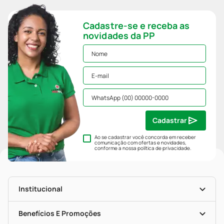
Cadastre-se e receba as
novidades da PP
Cadastrar
Ao se cadastrar você concorda em receber
comunicação com ofertas e novidades,
conforme a nossa
política de privacidade
.
Institucional
História
Nossas Lojas
Benefícios E Promoções
Trabalhe Conosco