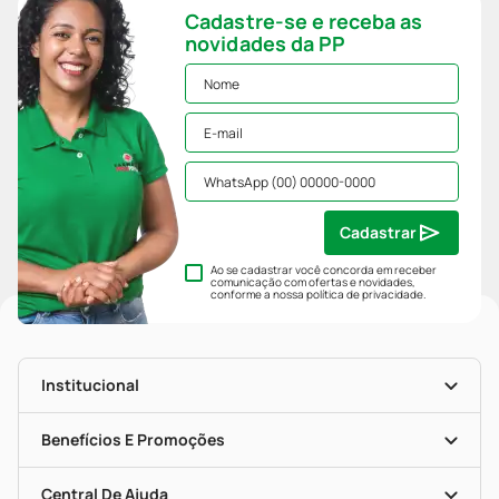
Cadastre-se e receba as
novidades da PP
Cadastrar
Ao se cadastrar você concorda em receber
comunicação com ofertas e novidades,
conforme a nossa
política de privacidade
.
Institucional
História
Nossas Lojas
Benefícios E Promoções
Trabalhe Conosco
Mapa De Categorias
Clube PP
Blog Da PP
Convênios
Central De Ajuda