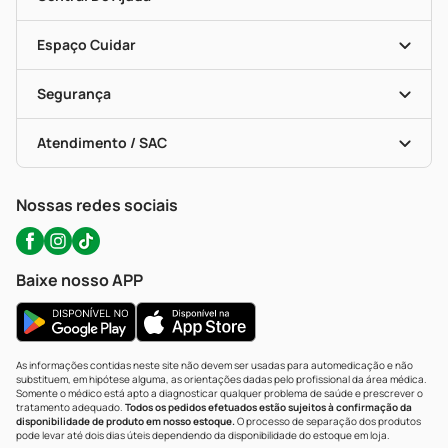
Seja Uma Loja Parceira
Programa Popular Do Brasil
Encarte De Ofertas
Entrega
Dermaclub
Recompra Programada
Espaço Cuidar
Descontos De Laboratório (PBM)
Compras Com Receita
Cupons E Ofertas
Alomed (tele-Entrega)
Vacinas
Formas De Pagamento
Serviços Farmacêuticos
Segurança
Troca E Devolução
Testes Rápidos
Bulas De A A Z
Autoteste Covid-19
Certificado De Segurança
Políticas De Marketplace
Portal Da Privacidade
Atendimento / SAC
Política De Privacidade
WhatsApp (47) 9202-1687
Atendimento@precopopular.com.br
Nossas redes sociais
Baixe nosso APP
As informações contidas neste site não devem ser usadas para automedicação e não
substituem, em hipótese alguma, as orientações dadas pelo profissional da área médica.
Somente o médico está apto a diagnosticar qualquer problema de saúde e prescrever o
tratamento adequado.
Todos os pedidos efetuados estão sujeitos à confirmação da
disponibilidade de produto em nosso estoque.
O processo de separação dos produtos
pode levar até dois dias úteis dependendo da disponibilidade do estoque em loja.