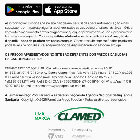
As informações contidas neste site não devem ser usadas para automedicação e não
substituem, em hipótese alguma, as orientações dadas pelo profissional da área médica.
Somente o médico está apto a diagnosticar qualquer problema de saúde e prescrever o
tratamento adequado.
Todos os pedidos efetuados estão sujeitos à confirmação da
disponibilidade de produto em nosso estoque.
O processo de separação dos produtos
pode levar até dois dias úteis dependendo da disponibilidade do estoque em loja.
OS PREÇOS APRESENTADOS NO SITE SÃO DIFERENTES DOS PREÇOS DAS LOJAS
FÍSICAS DE NOSSA REDE.
FARMÁCIA PREÇO POPULAR | Cia Latino Americana de Medicamentos | CNPJ:
84.683.481/0416-04 | End: Av. Santo Albano, 490 - Vila Vera | São Paulo - SP | CEP: 04.296-
000Farmacêutica Responsável: Amanda Zelia Deodato | CRF/SP: 107393 | IE:
140.593.699.117 | AFE: 7.45817-2 | CMVS - 355030801-477-008910-1-0 | WhatsApp: (47) 9
9202-1687 | e-mail:
atendimento@precopopular.com.br
.
A Farmácia Preço Popular segue as determinações da Agência Nacional de Vigilância
Sanitária
| Copyright © 2025 Farmácia Preço Popular - Todos os direitos reservados.
UMA
MARCA
Powered by
Developed by