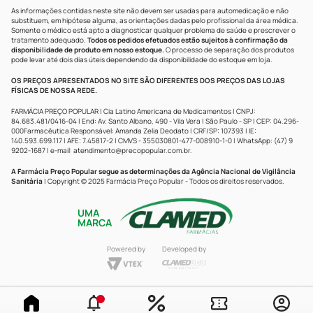
As informações contidas neste site não devem ser usadas para automedicação e não
substituem, em hipótese alguma, as orientações dadas pelo profissional da área médica.
Somente o médico está apto a diagnosticar qualquer problema de saúde e prescrever o
tratamento adequado.
Todos os pedidos efetuados estão sujeitos à confirmação da
disponibilidade de produto em nosso estoque.
O processo de separação dos produtos
pode levar até dois dias úteis dependendo da disponibilidade do estoque em loja.
OS PREÇOS APRESENTADOS NO SITE SÃO DIFERENTES DOS PREÇOS DAS LOJAS
FÍSICAS DE NOSSA REDE.
FARMÁCIA PREÇO POPULAR | Cia Latino Americana de Medicamentos | CNPJ:
84.683.481/0416-04 | End: Av. Santo Albano, 490 - Vila Vera | São Paulo - SP | CEP: 04.296-
000Farmacêutica Responsável: Amanda Zelia Deodato | CRF/SP: 107393 | IE:
140.593.699.117 | AFE: 7.45817-2 | CMVS - 355030801-477-008910-1-0 | WhatsApp: (47) 9
9202-1687 | e-mail:
atendimento@precopopular.com.br
.
A Farmácia Preço Popular segue as determinações da Agência Nacional de Vigilância
Sanitária
| Copyright © 2025 Farmácia Preço Popular - Todos os direitos reservados.
UMA
MARCA
Powered by
Developed by