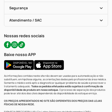
Cupons E Ofertas
Alomed (tele-Entrega)
Vacinas
Formas De Pagamento
Serviços Farmacêuticos
Segurança
Troca E Devolução
Testes Rápidos
Bulas De A A Z
Autoteste Covid-19
Certificado De Segurança
Políticas De Marketplace
Portal Da Privacidade
Atendimento / SAC
Política De Privacidade
WhatsApp (47) 9202-1687
Atendimento@precopopular.com.br
Nossas redes sociais
Baixe nosso APP
As informações contidas neste site não devem ser usadas para automedicação e não
substituem, em hipótese alguma, as orientações dadas pelo profissional da área médica.
Somente o médico está apto a diagnosticar qualquer problema de saúde e prescrever o
tratamento adequado.
Todos os pedidos efetuados estão sujeitos à confirmação da
disponibilidade de produto em nosso estoque.
O processo de separação dos produtos
pode levar até dois dias úteis dependendo da disponibilidade do estoque em loja.
OS PREÇOS APRESENTADOS NO SITE SÃO DIFERENTES DOS PREÇOS DAS LOJAS
FÍSICAS DE NOSSA REDE.
FARMÁCIA PREÇO POPULAR | Cia Latino Americana de Medicamentos | CNPJ: