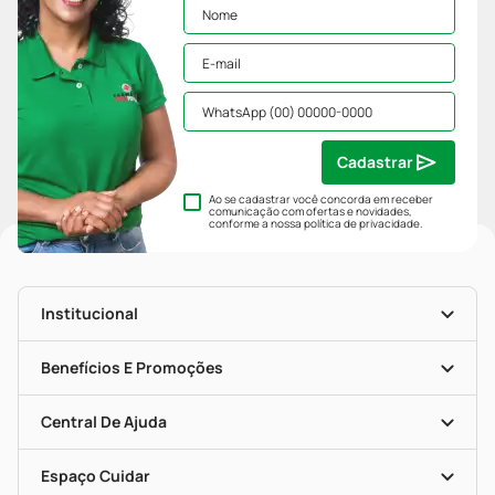
Cadastrar
Ao se cadastrar você concorda em receber
comunicação com ofertas e novidades,
conforme a nossa
política de privacidade
.
Institucional
História
Nossas Lojas
Benefícios E Promoções
Trabalhe Conosco
Mapa De Categorias
Clube PP
Blog Da PP
Convênios
Central De Ajuda
Seja Uma Loja Parceira
Programa Popular Do Brasil
Encarte De Ofertas
Entrega
Dermaclub
Recompra Programada
Espaço Cuidar
Descontos De Laboratório (PBM)
Compras Com Receita