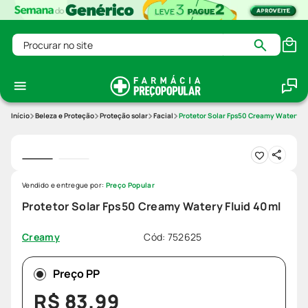
Procurar no site
Beleza e Proteção
Proteção solar
Facial
Protetor Solar Fps50 Creamy Watery F
Vendido e entregue por:
Preço Popular
Protetor Solar Fps50 Creamy Watery Fluid 40ml
Cód
:
752625
Creamy
Preço PP
R$
83
,
99