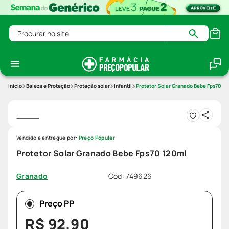
Procurar no site
Beleza e Proteção
Proteção solar
Infantil
Protetor Solar Granado Bebe Fps70 1
Vendido e entregue por:
Preço Popular
Protetor Solar Granado Bebe Fps70 120ml
Cód
:
749626
Granado
Preço PP
R$
92
,
90