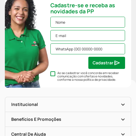
Cadastre-se e receba as
novidades da PP
Cadastrar
Ao se cadastrar você concorda em receber
comunicação com ofertas e novidades,
conforme a nossa
política de privacidade
.
Institucional
História
Nossas Lojas
Benefícios E Promoções
Trabalhe Conosco
Mapa De Categorias
Clube PP
Blog Da PP
Convênios
Central De Ajuda