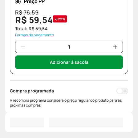
Preço PP
R$
76
,
59
R$
59
,
54
22%
Total:
R$
59
,
54
Formas de pagamento
Adicionar à sacola
Compra programada
A recompra programa considera o preço regular do produto para as
próximas compras.