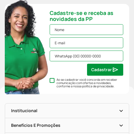
Cadastre-se e receba as
novidades da PP
Cadastrar
Ao se cadastrar você concorda em receber
comunicação com ofertas e novidades,
conforme a nossa
política de privacidade
.
Institucional
História
Nossas Lojas
Benefícios E Promoções
Trabalhe Conosco