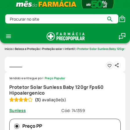
Procurar no site
Beleza e Proteção
Proteção solar
Infantil
Protetor Solar Sunless Baby 120gr Fp
Vendido e entregue por:
Preço Popular
Protetor Solar Sunless Baby 120gr Fps60
Hipoalergenico
(
3
)
Cód
:
741359
Sunless
Preço PP