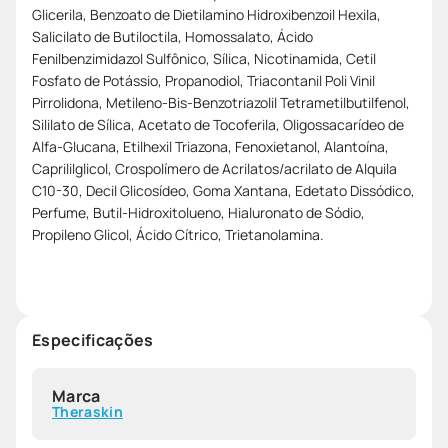
Glicerila, Benzoato de Dietilamino Hidroxibenzoil Hexila,
Salicilato de Butiloctila, Homossalato, Ácido
Fenilbenzimidazol Sulfônico, Sílica, Nicotinamida, Cetil
Fosfato de Potássio, Propanodiol, Triacontanil Poli Vinil
Pirrolidona, Metileno-Bis-Benzotriazolil Tetrametilbutilfenol,
Sililato de Sílica, Acetato de Tocoferila, Oligossacarídeo de
Alfa-Glucana, Etilhexil Triazona, Fenoxietanol, Alantoína,
Caprililglicol, Crospolímero de Acrilatos/acrilato de Alquila
C10-30, Decil Glicosídeo, Goma Xantana, Edetato Dissódico,
Perfume, Butil-Hidroxitolueno, Hialuronato de Sódio,
Propileno Glicol, Ácido Cítrico, Trietanolamina.
Especificações
Marca
Theraskin