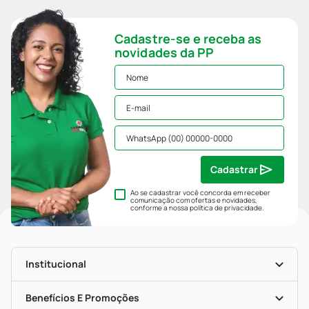
Cadastre-se e receba as
novidades da PP
Cadastrar
Ao se cadastrar você concorda em receber
comunicação com ofertas e novidades,
conforme a nossa
política de privacidade
.
Institucional
História
Nossas Lojas
Benefícios E Promoções
Trabalhe Conosco