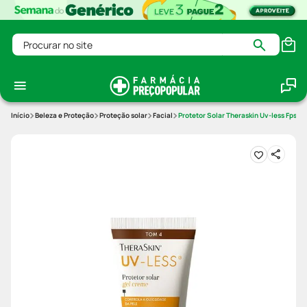
Procurar no site
Beleza e Proteção
Proteção solar
Facial
Protetor Solar Theraskin Uv-less Fps7